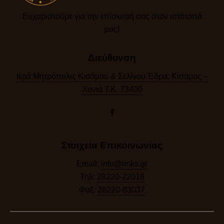
Ευχαριστούμε για την επίσκεψή σας στον ιστότοπό
μας!​
Διεύθυνση
Ιερά Μητρόπολις Κισάμου & Σελίνου Έδρα: Κίσαμος –
Χανιά Τ.Κ. 73400
Στοιχεία Επικοινωνίας
Email:
info@imks.gr
Τηλ:
28220-22018
Φαξ:
28220-83037