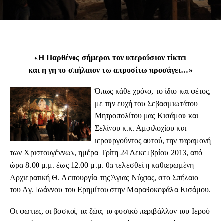
«Η Παρθένος σήμερον τον υπερούσιον τίκτει
και η γη το σπήλαιον τω απροσίτω προσάγει…»
Όπως κάθε χρόνο, το ίδιο και φέτος,
με την ευχή του Σεβασμιωτάτου
Μητροπολίτου μας Κισάμου και
Σελίνου κ.κ. Αμφιλοχίου και
ιερουργούντος αυτού, την παραμονή
των Χριστουγέννων, ημέρα Τρίτη 24 Δεκεμβρίου 2013, από
ώρα 8.00 μ.μ. έως 12.00 μ.μ. θα τελεσθεί η καθιερωμένη
Αρχιερατική Θ. Λειτουργία της Άγιας Νύχτας, στο Σπήλαιο
του Αγ. Ιωάννου του Ερημίτου στην Μαραθοκεφάλα Κισάμου.
Οι φωτιές, οι βοσκοί, τα ζώα, το φυσικό περιβάλλον του Ιερού