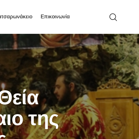
ατσαρωνάκειο
Επικοινωνία
ιο
Επικοινωνία
Θεία
ιο της
ς