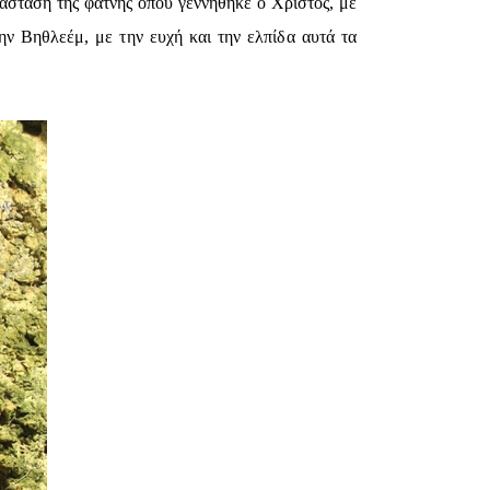
άσταση της φάτνης όπου γεννήθηκε ο Χριστός, με
ην Βηθλεέμ, με την ευχή και την ελπίδα αυτά τα