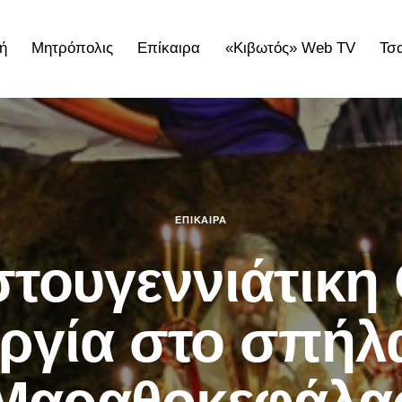
ή
Μητρόπολις
Επίκαιρα
«Κιβωτός» Web TV
Τσ
ολις
Επίκαιρα
«Κιβωτός» Web TV
Τσατσαρωνάκε
ΕΠΊΚΑΙΡΑ
στουγεννιάτικη 
υργία στο σπήλα
Μαραθοκεφάλα