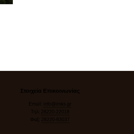
Στοιχεία Επικοινωνίας
Email:
info@imks.gr
Τηλ:
28220-22018
Φαξ:
28220-83037