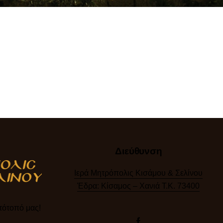
Διεύθυνση
Ιερά Μητρόπολις Κισάμου & Σελίνου
Έδρα: Κίσαμος – Χανιά Τ.Κ. 73400
ότοπό μας!​