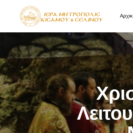
Αρχικ
Αρχική
Μητρόπ
Χρι
Λειτο