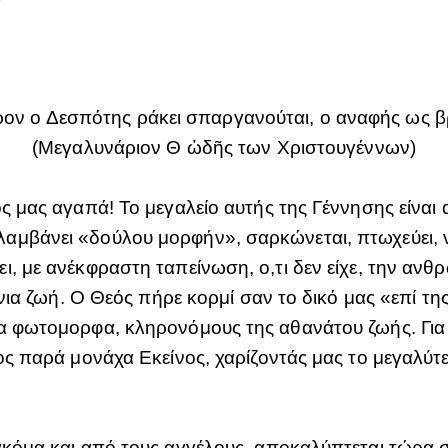
ον ο Δεσπότης ράκει σπαργανούται, ο αναφής ως 
(Μεγαλυνάριον Θ ὠδῆς των Χριστουγέννων)
ς μας αγαπά! Το μεγαλείο αυτής της Γέννησης είναι 
μβάνει «δούλου μορφήν», σαρκώνεται, πτωχεύει, νη
, με ανέκφραστη ταπείνωση, ο,τι δεν είχε, την ανθ
ιώνια ζωή. Ο Θεός πήρε κορμί σαν το δικό μας «επί τ
α φωτομορφα, κληρονόμους της αθανάτου ζωής. Για 
λος παρά μονάχα Εκείνος, χαρίζοντάς μας το μεγαλύ
ακόμα και από τους αγγέλους, αποκαλύπτεται τώρα 