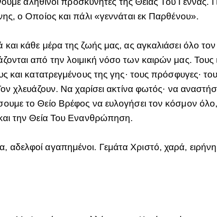
ίνουμε αληθινοί προσκυνητές της Θείας Του Γέννας. Γι
νης, ο Οποίος και πάλι «γεννάται εκ Παρθένου».
 και κάθε μέρα της ζωής μας, ας αγκαλιάσει όλο το
ζονται από την λοιμική νόσο των καιρών μας. Τους ι
ους και κατατρεγμένους της γης· τους πρόσφυγες· το
Τον χλευάζουν. Να χαρίσει ακτίνα φωτός· να αναστήσε
ουμε το Θείο Βρέφος να ευλογήσει τον κόσμον όλο, 
 και την Θεία Του Ενανθρώπηση.
 αδελφοί αγαπημένοι. Γεμάτα Χριστό, χαρά, ειρήνη 