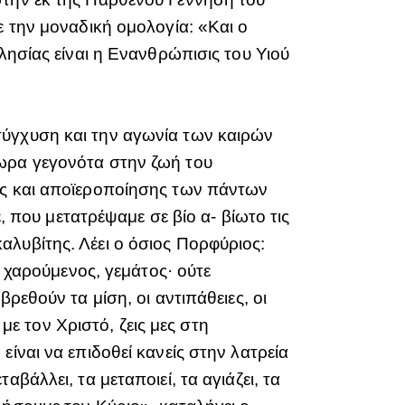
ε την μοναδική ομολογία: «Και ο
λησίας είναι η Ενανθρώπισις του Υιού
σύγχυση και την αγωνία των καιρών
νωρα γεγονότα στην ζωή του
ης και αποϊεροποίησης των πάντων
, που μετατρέψαμε σε βίο α- βίωτο τις
λυβίτης. Λέει ο όσιος Πορφύριος:
, χαρούμενος, γεμάτος· ούτε
ρεθούν τα μίση, οι αντιπάθειες, οι
 με τον Χριστό, ζεις μες στη
ίναι να επιδοθεί κανείς στην λατρεία
βάλλει, τα μεταποιεί, τα αγιάζει, τα