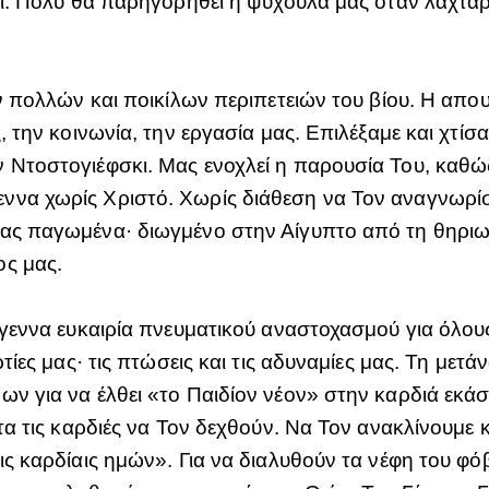
νει. Πολύ θα παρηγορηθεί η ψυχούλα μας όταν λαχτα
ων πολλών και ποικίλων περιπετειών του βίου. Η απο
, την κοινωνία, την εργασία μας. Επιλέξαμε και χτίσ
 Ντοστογιέφσκι. Μας ενοχλεί η παρουσία Του, καθώς
ννα χωρίς Χριστό. Χωρίς διάθεση να Τον αναγνωρί
μας παγωμένα· διωγμένο στην Αίγυπτο από τη θηρι
ος μας.
ούγεννα ευκαιρία πνευματικού αναστοχασμού για όλο
ρτίες μας· τις πτώσεις και τις αδυναμίες μας. Τη μετά
ων για να έλθει «το Παιδίον νέον» στην καρδιά εκάσ
ατα τις καρδιές να Τον δεχθούν. Να Τον ανακλίνουμε 
ις καρδίαις ημών». Για να διαλυθούν τα νέφη του φόβ