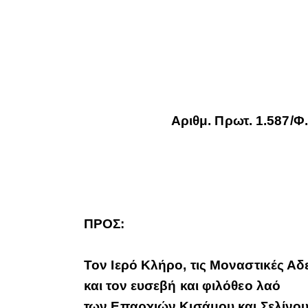
Α­ριθμ. Πρωτ.
ΠΡΟΣ:
Τον Ιερό Κλήρο, τις Μοναστικές Αδ
και τον ευσεβή και φιλόθεο λαό
των Επαρχιών Κισάμου και Σελίνο