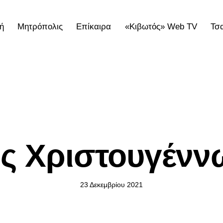
ή
Μητρόπολις
Επίκαιρα
«Κιβωτός» Web TV
Τσ
ολις
Επίκαιρα
«Κιβωτός» Web TV
Τσατσαρωνάκε
ΕΓΚΎΚΛΙΟΙ ΣΕΒΑΣΜΙΩΤΆΤΟΥ
ς Χριστουγένν
23 Δεκεμβρίου 2021