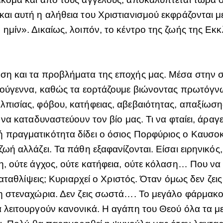
αι αυτή η αλήθεια του Χριστιανισμού εκφράζονται μ
ημίν». Δικαίως, λοιπόν, το κέντρο της ζωής της Εκκ
ίση και τα προβλήματα της εποχής μας. Μέσα στην 
ιστούγεννα, καθώς τα εορτάζουμε βιώνοντας πρωτόγ
λπισίας, φόβου, κατήφειας, αβεβαιότητας, απαξίωσ
 να καταδυναστεύουν τον βίο μας. Τι να φταίει, άραγε
 πραγματικότητα δίδει ο όσιος Πορφύριος ο Καυσοκα
ζωή αλλάζει. Τα πάθη εξαφανίζονται. Είσαι ειρηνικός
η, ούτε άγχος, ούτε κατήφεια, ούτε κόλαση… Που να β
καταθλίψεις; Κυριαρχεί ο Χριστός. Όταν όμως δεν ζεις
η στεναχώρια. Δεν ζεις σωστά…. Το μεγάλο φάρμακο ε
 λειτουργούν κανονικά. Η αγάπη του Θεού όλα τα μετα