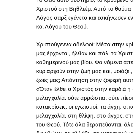
Χριστού στη Βηθλεέμ. Αυτό το θαύμα κ
Λόγος σαρξ εγένετο και εσκήνωσεν εν 
και Λόγου του Θεού.
Χριστούγεννα αδελφοί: Μέσα στην κρ
μας έρχονται, ήλθαν και πάλι τα Χρ
καθημερινού μας βίου. Φαινόμενα απε
κυριαρχούν στην ζωή μας και, μοιάζει,
ζωές μας; Απάντηση στην ζοφερή αυτή
«Όταν έλθει ο Χριστός στην καρδιά η 
μελαγχολία, ούτε αρρώστια, ούτε πίεσ
κατακρίσεις, οι εγωισμοί, τα άγχη, οι 
μελαγχολία, στη θλίψη, στο άγχος, στ
του Θεού. Τότε όλα θεραπεύονται, όλα