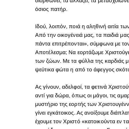
διορθώνει, τα αλλάζει, τα μετασχοιώ
όσιος πατήρ.
Ιδού, λοιπόν, ποιά η αληθινή αιτία τ
Από την οικογένειά μας, τα παιδιά μας
πάντα επιτρέπονται», σύμφωνα με τον
Αποτέλεσμα; Να εορτάζωμε Χριστούγε
των ζώων. Με τα φύλλα της καρδιάς 
ψεύτικα φώτα η από το άφεγγος σκότ
Ας γίνουν, αδελφοί, τα φετινά Χριστ
αντί για δώρα, όπως οι μάγοι, τις αμα
μυστήριο της εορτής των Χριστουγένν
γίνει εγκάτοικος. Ας ανοίξουμε διάπλ
έχουμε τον Χριστό «κατοικούντα εν τα