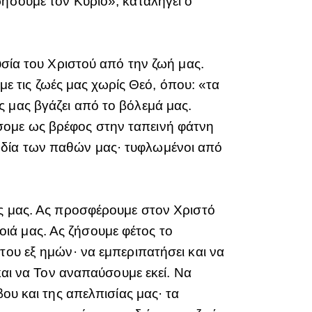
ρήσουμε τον Κύριο», καταλήγει ο
υσία του Χριστού από την ζωή μας.
αμε τις ζωές μας χωρίς Θεό, όπου: «τα
 μας βγάζει από το βόλεμά μας.
σομε ως βρέφος στην ταπεινή φάτνη
ωδία των παθών μας· τυφλωμένοι από
υς μας. Ας προσφέρουμε στον Χριστό
νοιά μας. Ας ζήσουμε φέτος το
του εξ ημών· να εμπεριπατήσει και να
και να Τον αναπαύσουμε εκεί. Να
ου και της απελπισίας μας· τα