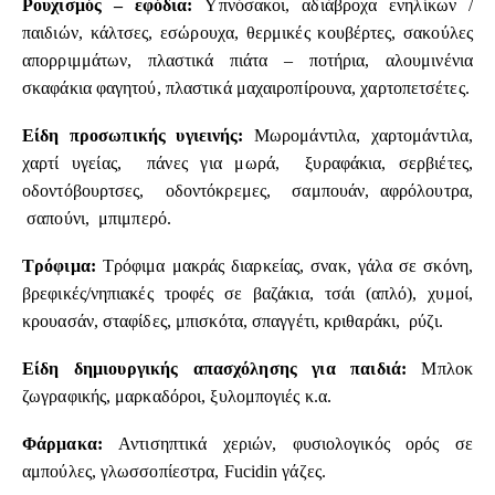
Ρουχισμός – εφόδια:
Υπνόσακοι, αδιάβροχα ενηλίκων /
παιδιών, κάλτσες, εσώρουχα, θερμικές κουβέρτες, σακούλες
απορριμμάτων, πλαστικά πιάτα – ποτήρια, αλουμινένια
σκαφάκια φαγητού, πλαστικά μαχαιροπίρουνα, χαρτοπετσέτες.
Είδη προσωπικής υγιεινής:
Μωρομάντιλα, χαρτομάντιλα,
χαρτί υγείας, πάνες για μωρά, ξυραφάκια, σερβιέτες,
οδοντόβουρτσες, οδοντόκρεμες, σαμπουάν, αφρόλουτρα,
σαπούνι, μπιμπερό.
Τρόφιμα:
Τρόφιμα μακράς διαρκείας, σνακ, γάλα σε σκόνη,
βρεφικές/νηπιακές τροφές σε βαζάκια, τσάι (απλό), χυμοί,
κρουασάν, σταφίδες, μπισκότα, σπαγγέτι, κριθαράκι, ρύζι.
Είδη δημιουργικής απασχόλησης για παιδιά:
Μπλοκ
ζωγραφικής, μαρκαδόροι, ξυλομπογιές κ.α.
Φάρμακα:
Αντισηπτικά χεριών, φυσιολογικός ορός σε
αμπούλες, γλωσσοπίεστρα, Fucidin γάζες.