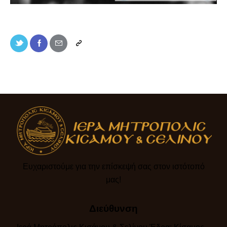
Ευχαριστούμε για την επίσκεψή σας στον ιστότοπό
μας!​
Διεύθυνση