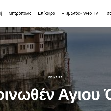
ή
Μητρόπολις
Επίκαιρα
«Κιβωτός» Web TV
Τσ
ολις
Επίκαιρα
«Κιβωτός» Web TV
Τσατσαρωνάκε
ΕΠΊΚΑΙΡΑ
οινωθέν Αγιου 