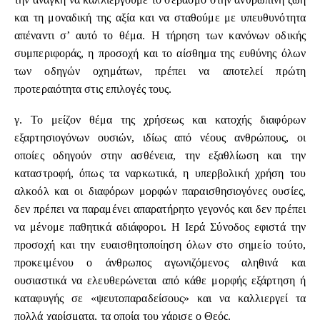
και τη μοναδική της αξία και να σταθούμε με υπευθυνότητα
απέναντι σ’ αυτό το θέμα. Η τήρηση των κανόνων οδικής
συμπεριφοράς, η προσοχή και το αίσθημα της ευθύνης όλων
των οδηγών οχημάτων, πρέπει να αποτελεί πρώτη
προτεραιότητα στις επιλογές τους.
γ. Το μείζον θέμα της χρήσεως και κατοχής διαφόρων
εξαρτησιογόνων ουσιών, ιδίως από νέους ανθρώπους, οι
οποίες οδηγούν στην ασθένεια, την εξαθλίωση και την
καταστροφή, όπως τα ναρκωτικά, η υπερβολική χρήση του
αλκοόλ και οι διαφόρων μορφών παραισθησιογόνες ουσίες,
δεν πρέπει να παραμένει απαρατήρητο γεγονός και δεν πρέπει
να μένομε παθητικά αδιάφοροι. Η Ιερά Σύνοδος εφιστά την
προσοχή και την ευαισθητοποίηση όλων στο σημείο τούτο,
προκειμένου ο άνθρωπος αγωνιζόμενος αληθινά και
ουσιαστικά να ελευθερώνεται από κάθε μορφής εξάρτηση ή
καταφυγής σε «ψευτοπαραδείσους» και να καλλιεργεί τα
πολλά χαρίσματα, τα οποία του χάρισε ο Θεός.