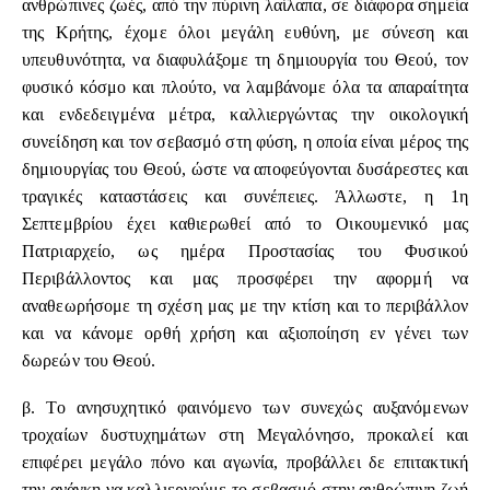
ανθρώπινες ζωές, από την πύρινη λαίλαπα, σε διάφορα σημεία
της Κρήτης, έχομε όλοι μεγάλη ευθύνη, με σύνεση και
υπευθυνότητα, να διαφυλάξομε τη δημιουργία του Θεού, τον
φυσικό κόσμο και πλούτο, να λαμβάνομε όλα τα απαραίτητα
και ενδεδειγμένα μέτρα, καλλιεργώντας την οικολογική
συνείδηση και τον σεβασμό στη φύση, η οποία είναι μέρος της
δημιουργίας του Θεού, ώστε να αποφεύγονται δυσάρεστες και
τραγικές καταστάσεις και συνέπειες. Άλλωστε, η 1η
Σεπτεμβρίου έχει καθιερωθεί από το Οικουμενικό μας
Πατριαρχείο, ως ημέρα Προστασίας του Φυσικού
Περιβάλλοντος και μας προσφέρει την αφορμή να
αναθεωρήσομε τη σχέση μας με την κτίση και το περιβάλλον
και να κάνομε ορθή χρήση και αξιοποίηση εν γένει των
δωρεών του Θεού.
β. Το ανησυχητικό φαινόμενο των συνεχώς αυξανόμενων
τροχαίων δυστυχημάτων στη Μεγαλόνησο, προκαλεί και
επιφέρει μεγάλο πόνο και αγωνία, προβάλλει δε επιτακτική
την ανάγκη να καλλιεργούμε το σεβασμό στην ανθρώπινη ζωή