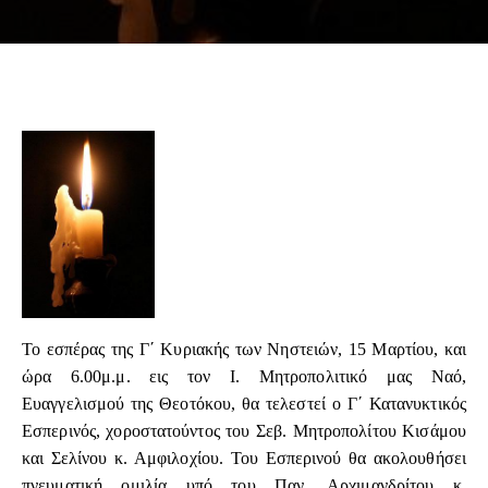
Το εσπέρας της Γ΄ Κυριακής των Νηστειών, 15 Μαρτίου, και
ώρα 6.00μ.μ. εις τον Ι. Μητροπολιτικό μας Ναό,
Ευαγγελισμού της Θεοτόκου, θα τελεστεί ο Γ΄ Κατανυκτικός
Εσπερινός, χοροστατούντος του Σεβ. Μητροπολίτου Κισάμου
και Σελίνου κ. Αμφιλοχίου. Του Εσπερινού θα ακολουθήσει
πνευματική ομιλία υπό του Παν. Αρχιμανδρίτου κ.