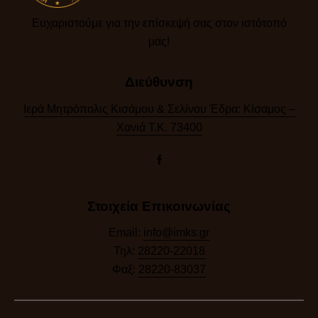
Ευχαριστούμε για την επίσκεψή σας στον ιστότοπό
μας!​
Διεύθυνση
Ιερά Μητρόπολις Κισάμου & Σελίνου Έδρα: Κίσαμος –
Χανιά Τ.Κ. 73400
Στοιχεία Επικοινωνίας
Email:
info@imks.gr
Τηλ:
28220-22018
Φαξ:
28220-83037