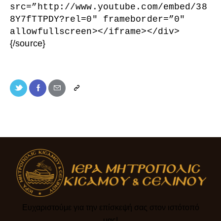
src=”http://www.youtube.com/embed/38
8Y7fTTPDY?rel=0″ frameborder=”0″
allowfullscreen
>
<
/iframe
>
<
/div
>
{/source}
Ευχαριστούμε για την επίσκεψή σας στον ιστότοπό
μας!​