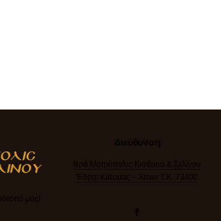
Διεύθυνση
Ιερά Μητρόπολις Κισάμου & Σελίνου
Έδρα: Κίσαμος – Χανιά Τ.Κ. 73400
ότοπό μας!​