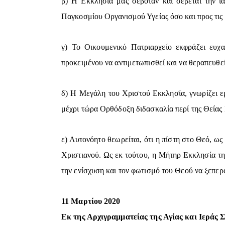
β) Η Εκκλησία μας σεβόταν και σέβεται την ιατ
Παγκοσμίου Οργανισμού Υγείας όσο και προς τις σ
γ) Το Οικουμενικό Πατριαρχείο εκφράζει ευχαρ
προκειμένου να αντιμετωπισθεί και να θεραπευθεί
δ) Η Μεγάλη του Χριστού Εκκλησία, γνωρίζει εμπ
μέχρι τώρα Ορθόδοξη διδασκαλία περί της Θεία
ε) Αυτονόητο θεωρείται, ότι η πίστη στο Θεό, ω
Χριστιανού. Ως εκ τούτου, η Μήτηρ Εκκλησία τη
την ενίσχυση και τον φωτισμό του Θεού να ξεπερ
11 Μαρτίου 2020
Εκ της Αρχιγραμματείας της Αγίας και Ιεράς 