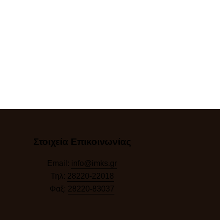
Στοιχεία Επικοινωνίας
Email:
info@imks.gr
Τηλ:
28220-22018
Φαξ:
28220-83037