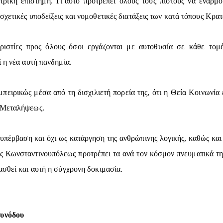
ρική επιστήμη. Γι΄αυτό προτρέπει όλους τους πιστούς να εναρμον
χετικές υποδείξεις και νομοθετικές διατάξεις των κατά τόπους Κρα
ιστίες προς όλους όσοι εργάζονται με αυτοθυσία σε κάθε τομέα
 η νέα αυτή πανδημία.
ειρικώς μέσα από τη δισχιλιετή πορεία της, ότι η Θεία Κοινωνία ε
ς Μεταλήψεως.
ς υπέρβαση και όχι ως κατάργηση της ανθρώπινης λογικής, καθώς κα
ς Κωνσταντινουπόλεως προτρέπει τα ανά τον κόσμον πνευματικά της 
ασθεί και αυτή η σύγχρονη δοκιμασία.
Συνόδου