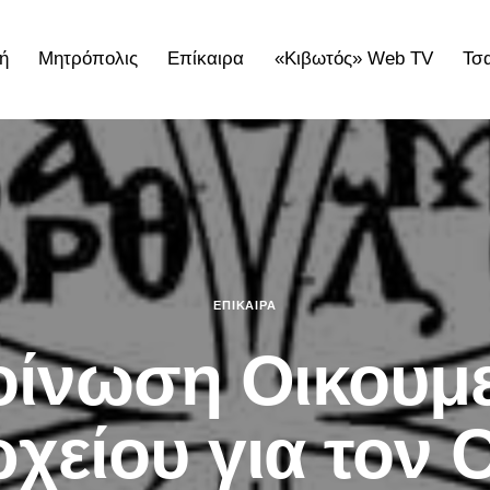
ή
Μητρόπολις
Επίκαιρα
«Κιβωτός» Web TV
Τσ
ολις
Επίκαιρα
«Κιβωτός» Web TV
Τσατσαρωνάκε
ΕΠΊΚΑΙΡΑ
οίνωση Οικουμε
χείου για τον 