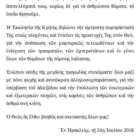
ἀποτελέσματά τους, κυρίως δέ γιά τά ἀνθρώπινα θύματα, τά
ὁποῖα θρηνοῦμε.
Ἡ Ἐκκλησία τῆς Κρήτης δηλώνει τήν ἀμέριστη συμπράστασή
Της στούς πληγέντες καί ἐντείνει τίς προσευχές Της στόν Θεό,
γιά τήν ἀνάπαυση τῶν μαρτυρικῶς τελειωθέντων καί τήν
ἐνίσχυση τῶν τραυματιῶν, τῶν ἐμπεριστάτων καί ἐν γένει
ὅλων τῶν θυμάτων τῆς πύρινης λαίλαπας.
Ἐνώπιον αὐτῆς τῆς μεγάλης τραγωδίας στεκόμαστε ὅλοι μαζί
μέ πόνο ψυχῆς καί ἀνυπόκριτη ἀλληλοσυμπαράσταση, γιά τήν
ὑπέρβαση τοῦ ἀδιεξόδου καί τήν ἐπούλωση τῶν ἐσωτερικῶν
καί ἐξωτερικῶν πληγῶν, στίς καρδιές τῶν ἀνθρώπων καί τήν
ἀνθρώπινη κτίση.
Ὁ Θεός ἄς ἔλθει βοηθός καί σκεπαστής ὅλων μας!
Ἐν Ἡρακλείῳ, τῇ 24ῃ Ἰουλίου 2018