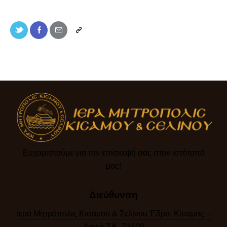
Ευχαριστούμε για την επίσκεψή σας στον ιστότοπό
μας!​
Διεύθυνση
Ιερά Μητρόπολις Κισάμου & Σελίνου Έδρα: Κίσαμος –
Χανιά Τ.Κ. 73400