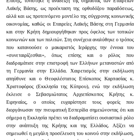
Επίσης, τονίστηκε η ανάδειξη της σημασίας των Εταιρειών
Λαϊκής Βάσης, ως προέκταση της ορθοδόξου παραδόσεως,
αλλά και ως προτεινόμενο μοντέλο της σύγχρονης κοινωνικής
οικονομίας, καθώς οι Εταιρείες Λαϊκής Βάσης στη Γερμανία
και στην Κρήτη δημιουργήθηκαν προς όφελος των τοπικών
κοινωνιών και των πολιτών. Στη συνέχεια αναλύθηκε ο τρόπος
που κατανοούσε ο μακαριστός Ιεράρχης την έννοια του
«συνεταιρίζεσθαι», όπως επίσης και ο ρόλος που
διαδραμάτισε στην επιστροφή των Ελλήνων μεταναστών από
τη Γερμανία στην Ελλάδα. Χαιρετισμός στην εκδήλωση
απηύθυνε και ο Θεοφιλέστατος Επίσκοπος Καρπασίας κ.
Χριστοφόρος (Εκκλησία της Κύπρου), ενώ την εκδήλωση
έκλεισε ο Σεβασμιώτατος Αρχιεπίσκοπος Κρήτης κ.
Ειρηναίος, ο οποίος ευχαρίστησε τους φορείς που
διοργάνωσαν την πνευματική Εσπερίδα σημειώνοντας ότι και
σήμερα η Εκκλησία πρέπει να διαδραματίσει ουσιαστικό ρόλο
στην ανάπτυξη της Κρήτης και της Ελλάδος. Αξίζει να
σημειωθεί η μεγάλη προσέλευση του κοινού στην εκδήλωση,