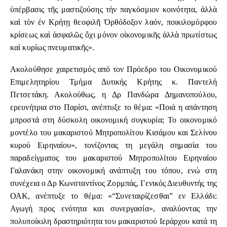
ὑπέρβασις τῆς μαστιζούσης τὴν παγκόσμιον κοινότητα, ἀλλὰ
καὶ τὸν ἐν Κρήτῃ θεοφιλῆ Ὀρθόδοξον λαόν, ποικιλομόρφου
κρίσεως καὶ ἀσφαλῶς ὄχι μόνον οἰκονομικῆς ἀλλὰ πρωτίστως
καὶ κυρίως πνευματικῆς».
Ακολούθησε χαιρετισμός από τον Πρόεδρο του Οικονομικού
Επιμελητηρίου Τμήμα Δυτικής Κρήτης κ. Παντελή
Πετσετάκη. Ακολούθως, η Δρ Πανδώρα Δημανοπούλου,
ερευνήτρια στο Παρίσι, ανέπτυξε το θέμα: «Ποιά η απάντηση
μπροστά στη δύσκολη οικονομική συγκυρία; Το οικονομικό
μοντέλο του μακαριστού Μητροπολίτου Κισάμου και Σελίνου
κυρού Ειρηναίου», τονίζοντας τη μεγάλη σημασία του
παραδείγματος του μακαριστού Μητροπολίτου Ειρηναίου
Γαλανάκη στην οικονομική ανάπτυξη του τόπου, ενώ στη
συνέχεια ο Δρ Κωνσταντίνος Ζορμπάς, Γενικός Διευθυντής της
ΟΑΚ, ανέπτυξε το θέμα: «“Συνεταιρίζεσθαι” εν Ελλάδι:
Αγωγή προς ενότητα και συνεργασία», αναλύοντας την
πολυποίκιλη δραστηριότητα του μακαριστού Ιεράρχου κατά τη