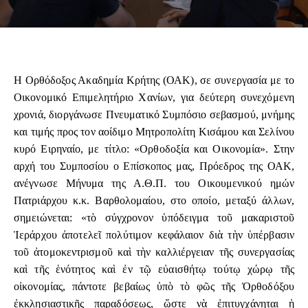
Η Ορθόδοξος Ακαδημία Κρήτης (ΟΑΚ), σε συνεργασία με το
Οικονομικό Επιμελητήριο Χανίων, για δεύτερη συνεχόμενη
χρονιά, διοργάνωσε Πνευματικό Συμπόσιο σεβασμού, μνήμης
και τιμής προς τον αοίδιμο Μητροπολίτη Κισάμου και Σελίνου
κυρό Ειρηναίο, με τίτλο: «Ορθοδοξία και Οικονομία». Στην
αρχή του Συμποσίου ο Επίσκοπος μας, Πρόεδρος της ΟΑΚ,
ανέγνωσε Μήνυμα της Α.Θ.Π. του Οικουμενικού ημών
Πατριάρχου κ.κ. Βαρθολομαίου, στο οποίο, μεταξύ άλλων,
σημειώνεται: «τὸ σύγχρονον ὑπόδειγμα τοῦ μακαριστοῦ
Ἱεράρχου ἀποτελεῖ πολύτιμον κεφάλαιον διὰ τὴν ὑπέρβασιν
τοῦ ἀτομοκεντρισμοῦ καὶ τὴν καλλιέργειαν τῆς συνεργασίας
καὶ τῆς ἑνότητος καὶ ἐν τῷ εὐαισθήτῳ τούτῳ χώρῳ τῆς
οἰκονομίας, πάντοτε βεβαίως ὑπὸ τὸ φῶς τῆς Ὀρθοδόξου
ἐκκλησιαστικῆς παραδόσεως, ὥστε νὰ ἐπιτυγχάνηται ἡ