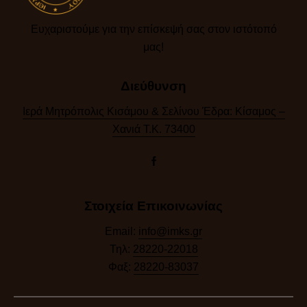
Ευχαριστούμε για την επίσκεψή σας στον ιστότοπό
μας!​
Διεύθυνση
Ιερά Μητρόπολις Κισάμου & Σελίνου Έδρα: Κίσαμος –
Χανιά Τ.Κ. 73400
Στοιχεία Επικοινωνίας
Email:
info@imks.gr
Τηλ:
28220-22018
Φαξ:
28220-83037