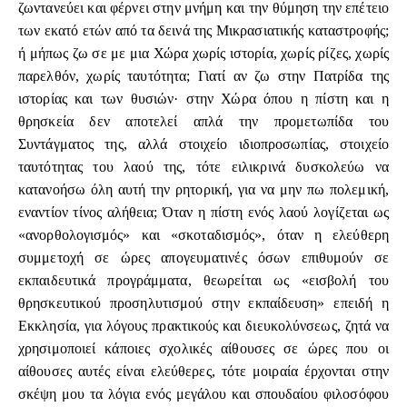
ζωντανεύει και φέρνει στην μνήμη και την θύμηση την επέτειο
των εκατό ετών από τα δεινά της Μικρασιατικής καταστροφής;
ή μήπως ζω σε με μια Χώρα χωρίς ιστορία, χωρίς ρίζες, χωρίς
παρελθόν, χωρίς ταυτότητα; Γιατί αν ζω στην Πατρίδα της
ιστορίας και των θυσιών· στην Χώρα όπου η πίστη και η
θρησκεία δεν αποτελεί απλά την προμετωπίδα του
Συντάγματος της, αλλά στοιχείο ιδιοπροσωπίας, στοιχείο
ταυτότητας του λαού της, τότε ειλικρινά δυσκολεύω να
κατανοήσω όλη αυτή την ρητορική, για να μην πω πολεμική,
εναντίον τίνος αλήθεια; Όταν η πίστη ενός λαού λογίζεται ως
«ανορθολογισμός» και «σκοταδισμός», όταν η ελεύθερη
συμμετοχή σε ώρες απογευματινές όσων επιθυμούν σε
εκπαιδευτικά προγράμματα, θεωρείται ως «εισβολή του
θρησκευτικού προσηλυτισμού στην εκπαίδευση» επειδή η
Εκκλησία, για λόγους πρακτικούς και διευκολύνσεως, ζητά να
χρησιμοποιεί κάποιες σχολικές αίθουσες σε ώρες που οι
αίθουσες αυτές είναι ελεύθερες, τότε μοιραία έρχονται στην
σκέψη μου τα λόγια ενός μεγάλου και σπουδαίου φιλοσόφου