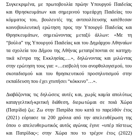
Συγκεκριμένα, με πρωτοβουλία πρώην Υπουργού Παιδείας
και Θρησκευμάτων και σημερινού τομεάρχη Παιδείας του
κόμματος του, βουλευτές της αντιπολίτευσης κατέθεσαν
κοινοβουλευτική ερώτηση προς την Υπουργό Παιδείας και
Θρησκευμάτων, σημειώνοντας μεταξύ άλλων: «Με τη
“βούλα” της Υ­πουρ­γού Παι­δείας και του Δη­μάρ­χου Α­θη­ναίων
τα σχο­λεία του Δή­μου της Α­θή­νας με­τα­τρέ­πον­ται σε κα­τη­χη­
τικά κέν­τρα της Εκ­κλη­σίας….», δηλώνοντας και μιλώντας
στην ερώτηση τους για: «…εισβολή του ανορθολογισμού, του
σκοταδισμού και του θρησκευτικού προσηλυτισμού στην
εκπαίδευση που έχει χτυπήσει “κόκκινο”…».
Διαβάζοντας τις δηλώσεις αυτές και, χωρίς καμία απολύτως
καταγγελτική-κριτική διάθεση, διερωτώμαι σε ποιά Χώρα
(Πατρίδα) ζω; Ζω στην Πατρίδα που κατά το παρελθόν έτος
(2021) εόρτασε τα 200 χρόνια από την απελευθέρωση της
όπου ο απελευθερωτικός αυτός αγώνας έγινε «υπέρ πίστεως
και Πατρίδας»; στην Χώρα που το τρέχον έτος (2022)