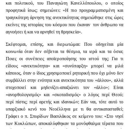
και πολιτικού, του Παναγιώτη Κανελλόπουλου, ο οποίος
προφητικά ίσως; σημειώνει: «Η πιο προγραμματισμένη και
τραγικότερη άρνηση της ανεκτικότητας σημειώθηκε στις ώρες
εκείνες της ιστορίας του κόσμου που έκαναν τον άνθρωπο να
αγνοήσει ή και να αρνηθεί τη θρησκεία».
Σκέφτομαι, επίσης, και διερωτώμαι: Που οδηγείται μία
κοινωνία όταν δεν σέβεται τα θέσμια, τα ιερά και τα όσια;
Ποιες οι συνέπειες αποϊεροποίησης του ιστού της; Για τι
είδους «ανεκτικότητα» και «συνύπαρξη» μπορεί να μιλά
κάποιος, όταν ο ίδιος χρησιμοποιεί ρητορική που όχι μόνο δεν
συμβάλλει στην ενότητα και ανεκτικότητα του «άλλου», αλλά
στοχοποιεί και μηδενίζει-απαξιώνει τον «άλλο»; Είναι
«ανορθολογισμός» και «σκοταδισμός» ο λόγος περί Θεού;
περί πίστις; περί αρετής και ιδανικών; Εάν ναι, τότε αυτό το
υπαρξιακό κενό του Νεοέλληνα με τι θα αντικατασταθεί;
Γράφει ο π. Σπυρίδων Βασιλάκος σε κείμενο του: «Στο νησί
των Κυκλώπων, αποκαλύφθηκαν τα μονόφθαλμα τέρατα που