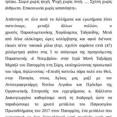
τρέφω. Σώμα χωρίς ψυχή. Ψυχή χωρίς πνοή. … Σχέση χωρίς
άνθρωπο. Επικοινωνία χωρίς κατανόηση».
Απάντηση σε όλα αυτά τα διλλήματα και ερωτήματα δίνει
πιστεύουμε, μεταξύ άλλων πολλών, ο
χρυσός
Παραολυμπιονίκης Χαράλαμπος Ταϊγανίδης
. Μετά
από δέκα ολόκληρες ώρες κολύμβησης και αφού διένυσε
είκοσι πέντε ναυτικά μίλια (δηλ. σχεδόν σαράντα επτά (47)
χιλιόμετρα) φτάνει στις 5 το απόγευμα της προηγούμενης
Παρασκευής -4 Νοεμβρίου- στην Ιερά Μονή Ταξιάρχη
Μιχαήλ του
Πανορμίτη
στη Σύμη, εκπληρώνοντας προσωπικό
του τάμα, δηλώνοντας: «Επειδή πιστεύω πάρα πολύ στο Θεό,
στην Παναγία, στους Αγίους μας μαζί με τον
Αντιπεριφερειάρχη Νοτίου Αιγαίου και Πρόεδρο της
Οργανωτικής Επιτροπής του εγχειρήματος κ. Κάλλιστο
Διακογεωργίου καθορίσαμε αυτή τη διαδρομή ώστε να
παραδώσουμε το χρυσό μετάλλιο του Παγκοσμίου
Πρωταθλήματος του 2017 στον Πανορμίτη, ένα μετάλλιο που