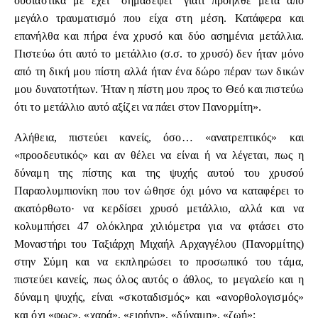
ουσιαστικά με έχει ”σημαδέψει” γιατί προήλθε μετά από
μεγάλο τραυματισμό που είχα στη μέση. Κατάφερα και
επανήλθα και πήρα ένα χρυσό και δύο ασημένια μετάλλια.
Πιστεύω ότι αυτό το μετάλλιο (σ.σ. το χρυσό) δεν ήταν μόνο
από τη δική μου πίστη αλλά ήταν ένα δώρο πέραν των δικών
μου δυνατοτήτων. Ήταν η πίστη μου προς το Θεό και πιστεύω
ότι το μετάλλιο αυτό αξίζει να πάει στον Πανορμίτη».
Αλήθεια, πιστεύει κανείς, όσο… «ανατρεπτικός» και
«προοδευτικός» και αν θέλει να είναι ή να λέγεται, πως η
δύναμη της πίστης και της ψυχής αυτού του χρυσού
Παραολυμπιονίκη που τον ώθησε όχι μόνο να καταφέρει το
ακατόρθωτο· να κερδίσει χρυσό μετάλλιο, αλλά και να
κολυμπήσει 47 ολόκληρα χιλιόμετρα για να φτάσει στο
Μοναστήρι του Ταξιάρχη Μιχαήλ Αρχαγγέλου (Πανορμίτης)
στην Σύμη και να εκπληρώσει το προσωπικό του τάμα,
πιστεύει κανείς, πως όλος αυτός ο άθλος, το μεγαλείο και η
δύναμη ψυχής, είναι «σκοταδισμός» και «ανορθολογισμός»
και όχι «φως», «χαρά», «ειρήνη», «δύναμη», «ζωή»;