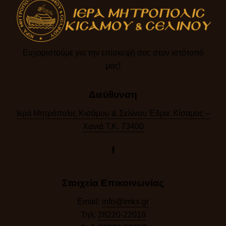
Ευχαριστούμε για την επίσκεψή σας στον ιστότοπό
μας!​
Διεύθυνση
Ιερά Μητρόπολις Κισάμου & Σελίνου Έδρα: Κίσαμος –
Χανιά Τ.Κ. 73400
Στοιχεία Επικοινωνίας
Email:
info@imks.gr
Τηλ:
28220-22018