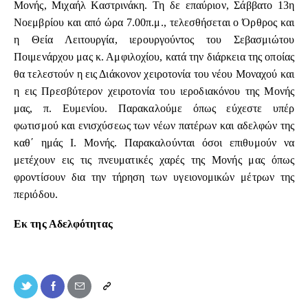
Μονής, Μιχαήλ Καστρινάκη. Τη δε επαύριον, Σάββατο 13η
Νοεμβρίου και από ώρα 7.00π.μ., τελεσθήσεται ο Όρθρος και
η Θεία Λειτουργία, ιερουργούντος του Σεβασμιώτου
Ποιμενάρχου μας κ. Αμφιλοχίου, κατά την διάρκεια της οποίας
θα τελεστούν η εις Διάκονον χειροτονία του νέου Μοναχού και
η εις Πρεσβύτερον χειροτονία του ιεροδιακόνου της Μονής
μας, π. Ευμενίου. Παρακαλούμε όπως εύχεστε υπέρ
φωτισμού και ενισχύσεως των νέων πατέρων και αδελφών της
καθ΄ ημάς Ι. Μονής. Παρακαλούνται όσοι επιθυμούν να
μετέχουν εις τις πνευματικές χαρές της Μονής μας όπως
φροντίσουν δια την τήρηση των υγειονομικών μέτρων της
περιόδου.
Εκ της Αδελφότητας