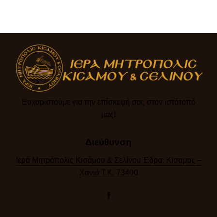
Ευχαριστούμε για την επίσκεψή σας στον ιστότοπό
μας!​
Διεύθυνση
Ιερά Μητρόπολις Κισάμου & Σελίνου Έδρα: Κίσαμος –
Χανιά Τ.Κ. 73400