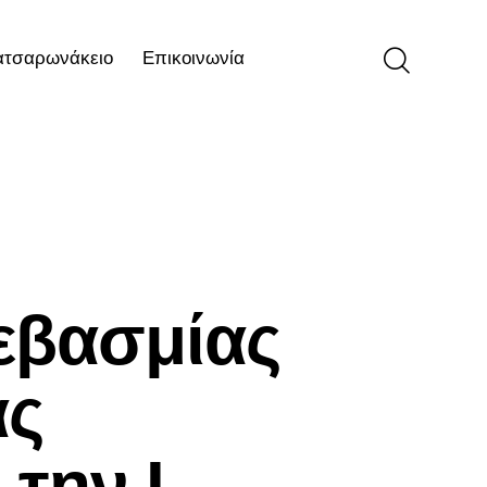
ατσαρωνάκειο
Επικοινωνία
ιο
Επικοινωνία
εβασμίας
ας
την Ι.