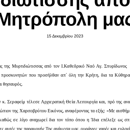
Μητρόπολη μα
15 Δεκεμβρίου 2023
 της Μυρτιδιώτισσας από τον Ι.Καθεδρικό Ναό Αγ. Σπυρίδωνος Κ
ν προσκυνητών που προσήλθαν απ΄ όλη την Κρήτη, δια τα Κύθηρ
ι θησαυρός.
. Σεραφείμ τέλεσε Αρχιερατική Θεία Λειτουργία και, πρό της ανα
ώπιον της Χαριτοβρύτου Εικόνος, αναφέροντας τα εξής: «Με αισθ
 καθώς σε λίγο αναχωρεί δια τον τόπο όπου η Ίδια επέλεξε ως σπ
ες αυτές της παραμονής Της ανάμεσα μας, ουράνιες χαρές και ευλογί