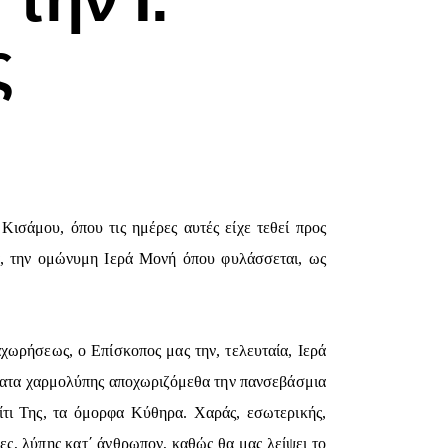
ς
ισάμου, όπου τις ημέρες αυτές είχε τεθεί προς
α, την ομώνυμη Ιερά Μονή όπου φυλάσσεται, ως
χωρήσεως, ο Επίσκοπος μας την, τελευταία, Ιερά
ήματα χαρμολύπης αποχωριζόμεθα την πανσεβάσμια
ίτι Της, τα όμορφα Κύθηρα. Χαράς, εσωτερικής,
ες, λύπης κατ΄ άνθρωπον, καθώς θα μας λείψει το