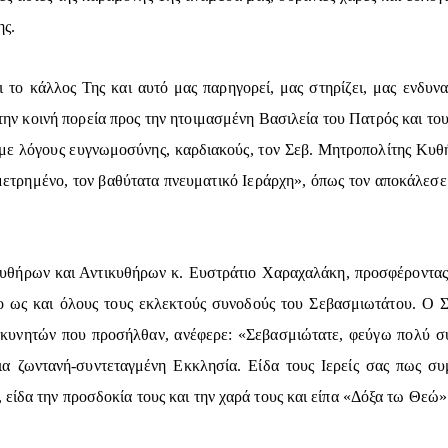
ης.
το κάλλος Της και αυτό μας παρηγορεί, μας στηρίζει, μας ενδυναμ
την κοινή πορεία προς την ητοιμασμένη Βασιλεία του Πατρός και του
 με λόγους ευγνωμοσύνης, καρδιακούς, τον Σεβ. Μητροπολίτης Κυθή
 μετρημένο, τον βαθύτατα πνευματικό Ιεράρχη», όπως τον αποκάλεσ
Κυθήρων και Αντικυθήρων κ. Ευστράτιο Χαραχαλάκη, προσφέροντα
ο ως και όλους τους εκλεκτούς συνοδούς του Σεβασμιωτάτου. Ο 
σκυνητών που προσήλθαν, ανέφερε: «Σεβασμιώτατε, φεύγω πολύ συ
ια ζωντανή-συντεταγμένη Εκκλησία. Είδα τους Ιερείς σας πως συμ
 είδα την προσδοκία τους και την χαρά τους και είπα «Δόξα τω Θεώ»