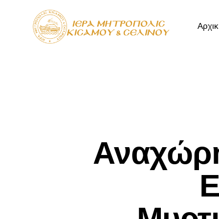
Αρχικ
Αρχική
Μητρόπ
Αναχώρη
Ε
Μυρτι