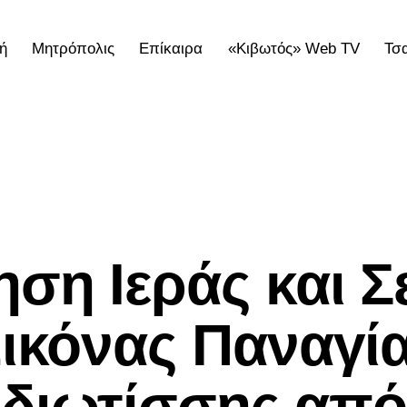
ή
Μητρόπολις
Επίκαιρα
«Κιβωτός» Web TV
Τσ
ολις
Επίκαιρα
«Κιβωτός» Web TV
Τσατσαρωνάκε
ΕΠΊΚΑΙΡΑ
ση Ιεράς και Σ
ικόνας Παναγί
διωτίσσης από 