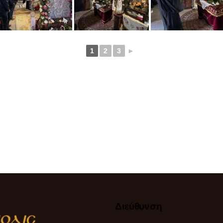
1
2
3
►
Διεύθυνση