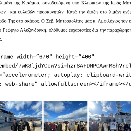
 λιμάνι της Κισάμου, συνοδευόμενη υπό Κληρικών της Ιεράς Μη
ων και ευλαβών προσκυνητών. Κατά την άφιξη στο λιμάνι ανέμ
νοδο Της στο σκάφος. Ο Σεβ. Μητροπολίτης μας κ. Αμφιλόχιος τον ε
ο Γεώργιο Αλεξανδράκη, ολόθυμες ευχαριστίες δια την παραχώρηση
.
frame width=”670″ height=”400″
embed/7wK8ljdYCew?si=hzrSAFDMPCAwrMSh?re
=”accelerometer; autoplay; clipboard-wri
; web-share” allowfullscreen></iframe></