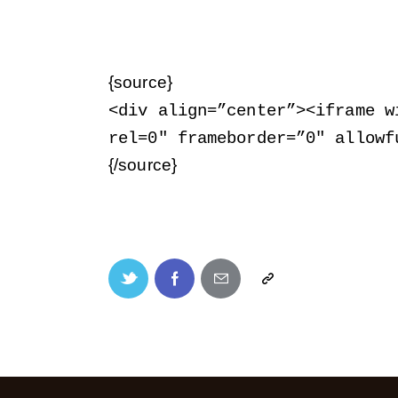
{source}
<
div align=”center”
>
<
iframe w
rel=0″ frameborder=”0″ allowf
{/source}