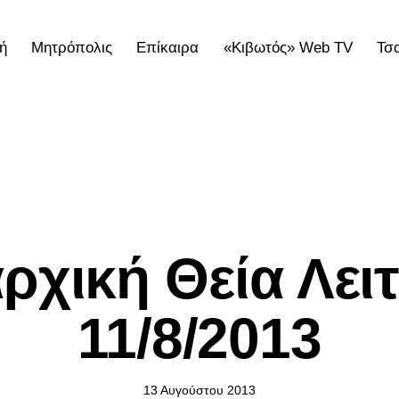
ή
Μητρόπολις
Επίκαιρα
«Κιβωτός» Web TV
Τσ
ολις
Επίκαιρα
«Κιβωτός» Web TV
Τσατσαρωνάκε
ΕΠΊΚΑΙΡΑ
ρχική Θεία Λει
11/8/2013
13 Αυγούστου 2013