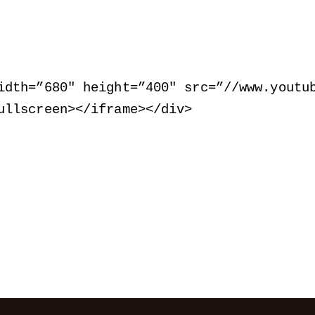
idth=”680″ height=”400″ src=”//www.youtu
ullscreen
>
<
/iframe
>
<
/div
>