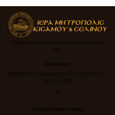
Ευχαριστούμε για την επίσκεψή σας στον ιστότοπό
μας!​
Διεύθυνση
Ιερά Μητρόπολις Κισάμου & Σελίνου Έδρα: Κίσαμος –
Χανιά Τ.Κ. 73400
Στοιχεία Επικοινωνίας