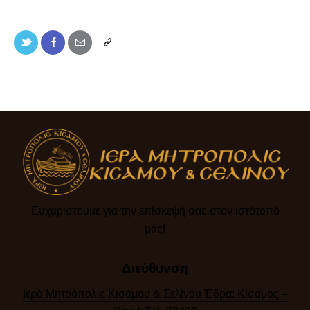
Ευχαριστούμε για την επίσκεψή σας στον ιστότοπό
μας!​
Διεύθυνση
Ιερά Μητρόπολις Κισάμου & Σελίνου Έδρα: Κίσαμος –