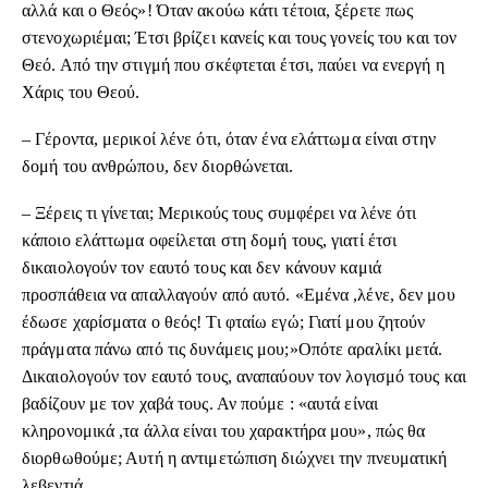
αλλά και ο Θεός»! Όταν ακούω κάτι τέτοια, ξέρετε πως
στενοχωριέμαι; Έτσι βρίζει κανείς και τους γονείς του και τον
Θεό. Από την στιγμή που σκέφτεται έτσι, παύει να ενεργή η
Χάρις του Θεού.
– Γέροντα, μερικοί λένε ότι, όταν ένα ελάττωμα είναι στην
δομή του ανθρώπου, δεν διορθώνεται.
– Ξέρεις τι γίνεται; Μερικούς τους συμφέρει να λένε ότι
κάποιο ελάττωμα οφείλεται στη δομή τους, γιατί έτσι
δικαιολογούν τον εαυτό τους και δεν κάνουν καμιά
προσπάθεια να απαλλαγούν από αυτό. «Εμένα ,λένε, δεν μου
έδωσε χαρίσματα ο θεός! Τι φταίω εγώ; Γιατί μου ζητούν
πράγματα πάνω από τις δυνάμεις μου;»Οπότε αραλίκι μετά.
Δικαιολογούν τον εαυτό τους, αναπαύουν τον λογισμό τους και
βαδίζουν με τον χαβά τους. Αν πούμε : «αυτά είναι
κληρονομικά ,τα άλλα είναι του χαρακτήρα μου», πώς θα
διορθωθούμε; Αυτή η αντιμετώπιση διώχνει την πνευματική
λεβεντιά.