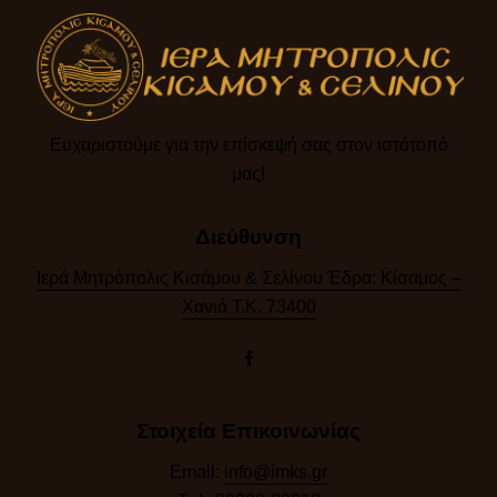
Ευχαριστούμε για την επίσκεψή σας στον ιστότοπό
μας!​
Διεύθυνση
Ιερά Μητρόπολις Κισάμου & Σελίνου Έδρα: Κίσαμος –
Χανιά Τ.Κ. 73400
Στοιχεία Επικοινωνίας
Email:
info@imks.gr