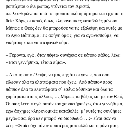
βαπτίζεται ο άνθρωπος, ντύνεται τον Χριστό,
απελευθερώνεται από το προπατορικό αμάρτημα και έρχεται η
θεία Χάρις οι κακές όμως κληρονομικές καταβολές μένουν.
Μήπως ο Θεός δεν θα μπορούσε να τις εξαλείψη και αυτές με
το Άγιο Βάπτισμα; Τις αφήνη όμως, για να αγωνισθούμε, να
νικήσουμε και να στεφανωθούμε.
– Γέροντα, εγώ, όταν πέφτω συνέχεια σε κάποιο πάθος, λέω:
«Έτσι γεννήθηκα, τέτοια είμαι».
– Ακόμη αυτό έλειψε, να μας πης ότι οι γονείς σου σου
έδωσαν όλα τα ελαττώματα που έχεις. Από πάππον προς
πάππον όλα τα ελαττώματα σ΄ εσένα δόθηκαν και όλα τα
χαρίσματα στους άλλους; …;Μήπως τα βάζεις και με τον Θεό;
Όποιος λέει: « εγώ αυτόν τον χαρακτήρα έχω, έτσι γεννήθηκα,
έχω άσχημες κληρονομικές καταβολές, μ’ αυτές τις συνθήκες
μεγάλωσα, άρα δεν μπορώ να διορθωθώ …;» είναι σαν να
λέη: «Φταίει όχι μόνον ο πατέρας μου αλλά και η μάνα μου,