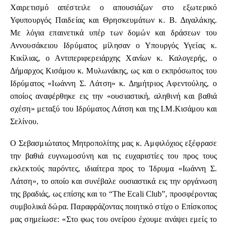
Χαιρετισμό απέστειλε ο απουσιάζων στο εξωτερικό
Υφυπουργός Παιδείας και Θρησκευμάτων κ. Β. Διγαλάκης.
Με λόγια επαινετικά υπέρ των δομών και δράσεων του
Αννουσάκειου Ιδρύματος μίλησαν ο Υπουργός Υγείας κ.
Κικίλιας, ο Αντιπεριφερειάρχης Χανίων κ. Καλογερής, ο
Δήμαρχος Κισάμου κ. Μυλωνάκης, ως και ο εκπρόσωπος του
Ιδρύματος «Ιωάννη Σ. Λάτση» κ. Δημήτριος Αφεντούλης, ο
οποίος αναφέρθηκε εις την «ουσιαστική, αληθινή και βαθιά
σχέση» μεταξύ του Ιδρύματος Λάτση και της Ι.Μ.Κισάμου και
Σελίνου.
Ο Σεβασμιώτατος Μητροπολίτης μας κ. Αμφιλόχιος εξέφρασε
την βαθιά ευγνωμοσύνη και τις ευχαριστίες του προς τους
εκλεκτούς παρόντες, ιδιαίτερα προς το Ίδρυμα «Ιωάννη Σ.
Λάτση», το οποίο και συνέβαλε ουσιαστικά εις την οργάνωση
της βραδιάς, ως επίσης και το “The Ecali Club”, προσφέροντας
συμβολικά δώρα. Παραφράζοντας ποιητικό στίχο ο Επίσκοπος
μας σημείωσε: «Στο φως του ονείρου έχουμε ανάψει εμείς το