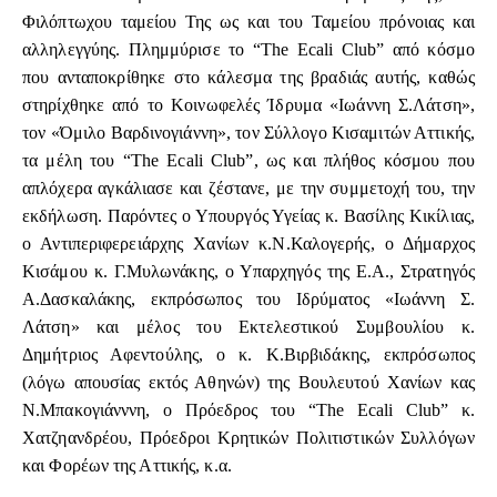
Φιλόπτωχου ταμείου Της ως και του Ταμείου πρόνοιας και
αλληλεγγύης. Πλημμύρισε το “The Ecali Club” από κόσμο
που ανταποκρίθηκε στο κάλεσμα της βραδιάς αυτής, καθώς
στηρίχθηκε από το Κοινωφελές Ίδρυμα «Ιωάννη Σ.Λάτση»,
τον «Όμιλο Βαρδινογιάννη», τον Σύλλογο Κισαμιτών Αττικής,
τα μέλη του “The Ecali Club”, ως και πλήθος κόσμου που
απλόχερα αγκάλιασε και ζέστανε, με την συμμετοχή του, την
εκδήλωση. Παρόντες ο Υπουργός Υγείας κ. Βασίλης Κικίλιας,
ο Αντιπεριφερειάρχης Χανίων κ.Ν.Καλογερής, ο Δήμαρχος
Κισάμου κ. Γ.Μυλωνάκης, ο Υπαρχηγός της Ε.Α., Στρατηγός
Α.Δασκαλάκης, εκπρόσωπος του Ιδρύματος «Ιωάννη Σ.
Λάτση» και μέλος του Εκτελεστικού Συμβουλίου κ.
Δημήτριος Αφεντούλης, ο κ. Κ.Βιρβιδάκης, εκπρόσωπος
(λόγω απουσίας εκτός Αθηνών) της Βουλευτού Χανίων κας
Ν.Μπακογιάνννη, ο Πρόεδρος του “The Ecali Club” κ.
Χατζηανδρέου, Πρόεδροι Κρητικών Πολιτιστικών Συλλόγων
και Φορέων της Αττικής, κ.α.