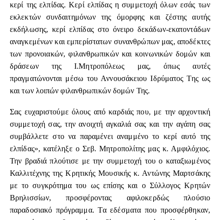
κερί της ελπίδας. Κερί ελπίδας η συμμετοχή όλων εσάς των
εκλεκτών συνδαιτημόνων της όμορφης και ζέστης αυτής
εκδήλωσης, κερί ελπίδας στο όνειρο δεκάδων-εκατοντάδων
αναγκεμένων και εμπερίστατων συνανθρώπων μας, αποδέκτες
των προνοιακών, φιλανθρωπικών και κοινωνικών δομών και
δράσεων της Ι.Μητροπόλεως μας, όπως αυτές
πραγματώνονται μέσω του Αννουσάκειου Ιδρύματος Της ως
και των λοιπών φιλανθρωπικών δομών Της.
Σας ευχαριστούμε όλους από καρδιάς που, με την αρχοντική
συμμετοχή σας, την ανοιχτή αγκαλιά σας και την αγάπη σας
συμβάλλετε στο να παραμένει αναμμένο το κερί αυτό της
ελπίδας», κατέληξε ο Σεβ. Μητροπολίτης μας κ. Αμφιλόχιος.
Την βραδιά πλούτισε με την συμμετοχή του ο καταξιωμένος
Καλλιτέχνης της Κρητικής Μουσικής κ. Αντώνης Μαρτσάκης
με το συγκρότημα του ως επίσης και ο Σύλλογος Κρητών
Βρηλισσίων, προσφέροντας αφιλοκερδώς πλούσιο
παραδοσιακό πρόγραμμα. Τα εδέσματα που προσφέρθηκαν,