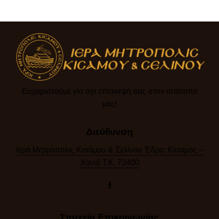
Ευχαριστούμε για την επίσκεψή σας στον ιστότοπό
μας!​
Διεύθυνση
Ιερά Μητρόπολις Κισάμου & Σελίνου Έδρα: Κίσαμος –
Χανιά Τ.Κ. 73400
Στοιχεία Επικοινωνίας