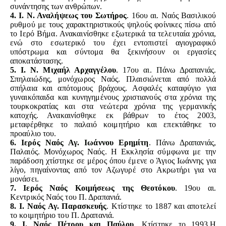
συνάντησης των ανθρώπων.
4. Ι. Ν. Αναλήψεως του Σωτήρος
. 16ου αι.
Ναός Βασιλικού
ρυθμού με τους χαρακτηριστικούς
ψηλούς φοίνικες πίσω από
το Ιερό Βήμα. Ανακαινίσθηκε εξωτερικά τα τελευταία χρόνια,
ενώ στο εσωτερικό του
έχει εντοπιστεί αγιογραφικό
υπόστρωμα και σύντομα θα
ξεκινήσουν οι εργασίες
αποκατάστασης.
5. Ι. Ν. Μιχαήλ Αρχαγγέλου
. 17ου αι. Πάνω Δραπανιάς.
Σπηλαιώδης, μονόχωρος Ναός. Πλαισιώνεται από
πολλά
σπήλαια και απότομους βράχους. Ασφαλές καταφύγιο για
γυναικόπαιδα και κυνηγημένους χριστιανούς
στα χρόνια της
τουρκοκρατίας και στα νεώτερα χρόνια
της γερμανικής
κατοχής. Ανακαινίσθηκε εκ βάθρων το
έτος 2003,
μεταφέρθηκε το παλαιό κοιμητήριο και επεκτάθηκε το
προαύλιο του.
6. Ιερός Ναός Αγ. Ιωάννου Ερημίτη
. Πάνω Δραπανιάς,
Παλαιός.
Μονόχωρος Ναός. Η Εκκλησία σύμφωνα με την
παράδοση χτίστηκε σε μέρος όπου έμενε ο Άγιος Ιωάννης
για
λίγο, πηγαίνοντας από τον Αζωγυρέ στο Ακρωτήρι
για να
μονάσει.
7. Ιερός Ναός Κοιμήσεως της Θεοτόκου
.
19ου αι.
Κεντρικός Ναός του Π. Δραπανιά.
8.
Ι. Ναός Αγ. Παρασκευής
.
Κτίστηκε το 1887 και αποτελεί
το κοιμητήριο του Π. Δραπανιά.
9. Ι. Ναός Πέτρου και Παύλου
.
Κτίστηκε το 1993.Η