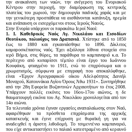
την ανακαίνιση των ναών, την ανέγερση του Ενοριακού
Κέντρου στην περιοχή, την διαμόρφωση της κεντρικής
πλατείας του χωριού, την δημιουργία παιδικής χαράς και με
την γενικότερη προσπάθεια να αισθάνονται κατάνυξη, ηρεμία
και ανάπαυση οι εισερχόμενοι στους Ιερούς Ναούς.
Στην Ενορία υπάρχουν οι παρακάτω Ιεροί Ναοί:
1. Ι. Καθεδρικός Ναός Αγ. Νικολάου και Εισοδίων
Θεοτόκου, πολιούχος του Δραπανιά
.
Χτίστηκε από το 1850
έως το 1880 και εγκαινιάσθηκε το 1896. Δίκλιτος
καμαροσκέπαστος ναός. Έχει
αξιόλογα λίθινα στοιχεία στο
ιερό Βήμα, στις θύρες, τα παράθυρα το καμπαναριό κ.α. Το
περίτεχνο από κυπαρίσσι τέμπλο είναι έργο του Ιωάννου
Κουφάκη, φτιαγμένο το 1911, ενώ το επιχρύσωμα και ο
χρωματισμός, σύμφωνα με επιγραφή που αποκαλύφθηκε,
είναι «Έργον Αγιογραφικού οίκου Αδελφότητος Δανιήλ
Μοναχού, Κατουνάκια Αγίου Όρους Άθω 1931». Συντηρήθηκε
από την 28η Εφορεία Βυζαντινών Αρχαιοτήτων το έτος 2008.
Υπάρχουν πολλές εικόνες του 16ου-17ου αιώνος, η δε
θαυματουργή εικόνα του Αγ. Νικολάου χρονολογείται από τον
14ο αιώνα.
Τα τελευταία χρόνια έγιναν εργασίες αναπαλαίωσης στον Ναό,
αφαιρέθηκαν τα πρόσθετα επιχρίσματα της αρχικής
κατασκευής και έγινε επίχρυση με θυραϊκή γη για να
αναδειχθεί η άριστη λιθοδομή. Το τσιμεντένιο καμπαναριό,
που είχε αντικαταστήσει το παλαιό κατεστραμένο από κεραυνό