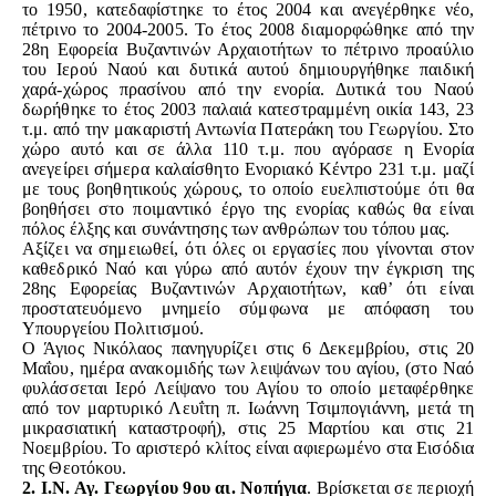
το 1950, κατεδαφίστηκε το έτος 2004 και ανεγέρθηκε νέο,
πέτρινο το 2004-2005. Το έτος 2008 διαμορφώθηκε από την
28η Εφορεία Βυζαντινών Αρχαιοτήτων το πέτρινο προαύλιο
του Ιερού Ναού και δυτικά αυτού δημιουργήθηκε παιδική
χαρά-χώρος πρασίνου από την ενορία. Δυτικά του Ναού
δωρήθηκε το έτος 2003 παλαιά κατεστραμμένη οικία 143, 23
τ.μ. από την μακαριστή Αντωνία Πατεράκη του Γεωργίου. Στο
χώρο αυτό και σε άλλα 110 τ.μ. που αγόρασε η Ενορία
ανεγείρει σήμερα καλαίσθητο Ενοριακό Κέντρο 231 τ.μ. μαζί
με τους βοηθητικούς χώρους, το οποίο ευελπιστούμε ότι θα
βοηθήσει στο ποιμαντικό έργο της ενορίας καθώς θα είναι
πόλος έλξης και συνάντησης των ανθρώπων του τόπου μας.
Αξίζει να σημειωθεί, ότι όλες οι εργασίες που γίνονται στον
καθεδρικό Ναό και γύρω από αυτόν έχουν την έγκριση της
28ης Εφορείας Βυζαντινών Αρχαιοτήτων, καθ’ ότι είναι
προστατευόμενο μνημείο σύμφωνα με απόφαση του
Υπουργείου Πολιτισμού.
Ο Άγιος Νικόλαος πανηγυρίζει στις 6 Δεκεμβρίου, στις 20
Μαΐου, ημέρα ανακομιδής των λειψάνων του αγίου, (στο Ναό
φυλάσσεται Ιερό Λείψανο του Αγίου το οποίο μεταφέρθηκε
από τον μαρτυρικό Λευΐτη π. Ιωάννη Τσιμπογιάννη, μετά τη
μικρασιατική καταστροφή), στις 25 Μαρτίου και στις 21
Νοεμβρίου. Το αριστερό κλίτος είναι αφιερωμένο στα Εισόδια
της Θεοτόκου.
2.
Ι.Ν. Αγ. Γεωργίου 9ου αι.
Νοπήγια
. Βρίσκεται σε περιοχή