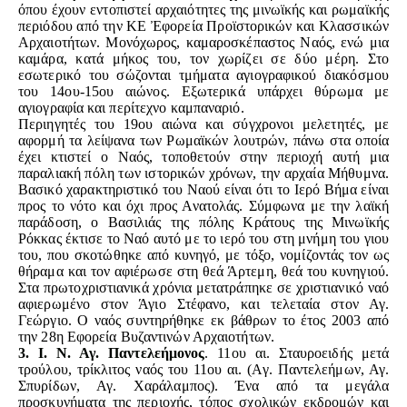
όπου έχουν εντοπιστεί αρχαιότητες της μινωϊκής και ρωμαϊκής
περιόδου από την ΚΕ
Ἐ
φορεία Προϊστορικών και Κλασσικών
Αρχαιοτήτων. Μονόχωρος, καμαροσκέπαστος Ναός, ενώ μια
καμάρα, κατά μήκος του, τον χωρίζει σε δύο μέρη. Στο
εσωτερικό του σώζονται τμήματα αγιογραφικού διακόσμου
του 14ου-15ου αιώνος. Εξωτερικά υπάρχει θύρωμα με
αγιογραφία και περίτεχνο καμπαναριό.
Περιηγητές του 19ου αιώνα και σύγχρονοι μελετητές, με
αφορμή τα λείψανα των Ρωμαϊκών λουτρών, πάνω στα οποία
έχει κτιστεί ο Ναός, τοποθετούν στην περιοχή αυτή μια
παραλιακή πόλη των ιστορικών χρόνων, την αρχαία Μήθυμνα.
Βασικό χαρακτηριστικό του Ναού είναι ότι το Ιερό Βήμα είναι
προς το νότο και όχι προς Ανατολάς. Σύμφωνα με την λαϊκή
παράδοση, ο Βασιλιάς της πόλης Κράτους της Μινωϊκής
Ρόκκας έκτισε το Ναό αυτό με το ιερό του στη μνήμη του γιου
του, που σκοτώθηκε από κυνηγό, με τόξο, νομίζοντάς τον ως
θήραμα και τον αφιέρωσε στη θεά Άρτεμη, θεά του κυνηγιού.
Στα πρωτοχριστιανικά χρόνια μετατράπηκε σε χριστιανικό ναό
αφιερωμένο στον Άγιο Στέφανο, και τελεταία στον Αγ.
Γεώργιο. Ο ναός συντηρήθηκε εκ βάθρων το έτος 2003 από
την 28η Εφορεία Βυζαντινών Αρχαιοτήτων.
3. Ι. Ν. Αγ. Παντελεήμονος
. 11ου αι.
Σταυροειδής μετά
τρούλου, τρίκλιτος ναός του 11ου
αι. (Αγ. Παντελεήμων, Αγ.
Σπυρίδων, Αγ. Χαράλαμπος).
Ένα από τα μεγάλα
προσκυνήματα της περιοχής, τόπος
σχολικών εκδρομών και