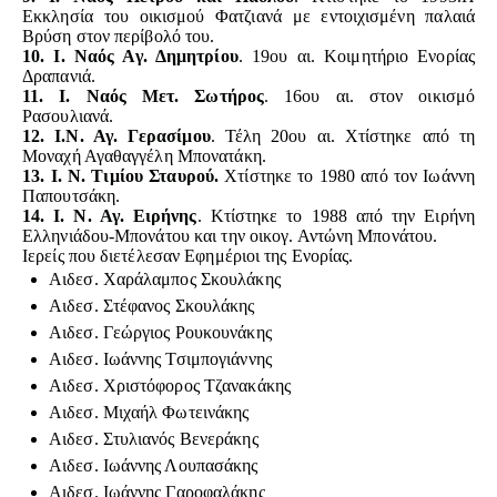
Εκκλησία του οικισμού Φατζιανά με εντοιχισμένη παλαιά
Βρύση στον περίβολό του.
10. Ι. Ναός Αγ. Δημητρίου
. 19ου αι.
Κοιμητήριο Ενορίας
Δραπανιά.
11. Ι. Ναός Μετ. Σωτήρος
.
16ου αι. στον οικισμό
Ρασουλιανά.
12. Ι.Ν. Αγ. Γερασίμου
.
Τέλη 20ου αι. Χτίστηκε από τη
Μοναχή Αγαθαγγέλη Μπονατάκη.
13. Ι. Ν. Τιμίου Σταυρού.
Χτίστηκε το 1980 από τον Ιωάννη
Παπουτσάκη.
14. Ι. Ν. Αγ. Ειρήνης
.
Κτίστηκε το 1988 από την Ειρήνη
Ελληνιάδου-Μπονάτου και την οικογ. Αντώνη Μπονάτου.
Ιερείς που διετέλεσαν Εφημέριοι της Ενορίας.
Αιδεσ. Χαράλαμπος Σκουλάκης
Αιδεσ. Στέφανος Σκουλάκης
Αιδεσ. Γεώργιος Ρουκουνάκης
Αιδεσ. Ιωάννης Τσιμπογιάννης
Αιδεσ. Χριστόφορος Τζανακάκης
Αιδεσ. Μιχαήλ Φωτεινάκης
Αιδεσ. Στυλιανός Βενεράκης
Αιδεσ. Ιωάννης Λουπασάκης
Αιδεσ. Ιωάννης Γαροφαλάκης