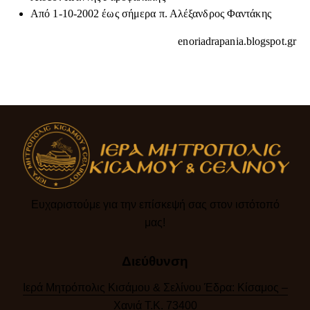
Από 1-10-2002 έως σήμερα π. Αλέξανδρος Φαντάκης
enoriadrapania.blogspot.gr
Ευχαριστούμε για την επίσκεψή σας στον ιστότοπό
μας!​
Διεύθυνση
Ιερά Μητρόπολις Κισάμου & Σελίνου Έδρα: Κίσαμος –
Χανιά Τ.Κ. 73400