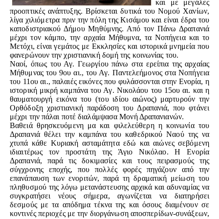
και με μεγάλες
προοπτικές ανάπτυξης. Βρίσκεται δυτικά του Νομού Χανίων,
λίγα χιλιόμετρα πριν την πόλη της Κισάμου και είναι έδρα του
καποδιστριακού Δήμου Μηθύμνης. Από τον Πάνω Δραπανιά
μέχρι τον κάμπο, την αρχαία Μήθυμνα, τα Νοπήγεια και το
Μετόχι, είναι γεμάτος με Εκκλησίες και ιστορικά μνημεία που
φανερώνουν την χριστιανική δομή της κοινωνίας του.
Ναοί, όπως του Αγ. Γεωργίου πάνω στα ερείπια της αρχαίας
Μήθυμνας του 9ου αι., του Αγ. Παντελεήμονος στα Νοπήγεια
του 11ου αι., παλαιές εικόνες που φυλάσσονται στην Ενορία, η
ιστορική μικρή καμπάνα του Αγ. Νικολάου του 15ου αι. και η
θαυματουργή εικόνα του (του ιδίου αιώνος) μαρτυρούν την
Ορθόδοξη χριστιανική παράδοση του Δραπανιά, που φτάνει
μέχρι την πάλαι ποτέ διαλάμψασα Μονή Δραπανιανών.
Βαθειά θρησκευόμενη μα και φιλελεύθερη η κοινωνία του
Δραπανιά θέλει την καμπάνα του καθεδρικού Ναού της να
χτυπά κάθε Κυριακή ασταμάτητα εδώ και αιώνες σεβόμενη
ιδιαιτέρως τον προστάτη της Άγιο Νικόλαο. Η Ενορία
Δραπανιά, παρά τις δοκιμασίες και τους πειρασμούς της
σύγχρονης εποχής, που πολλές φορές πηγάζουν από την
επανάπαυση των ενοριτών, παρά τη δραματική μείωση του
πληθυσμού της λόγω μετανάστευσης αρχικά και αδυναμίας να
συγκρατήσει νέους σήμερα, αγωνίζεται να διατηρήσει
δεσμούς με τα απόδημα τέκνα της και όσους διαμένουν σε
κοντινές περιοχές με την διοργάνωση αποσπερίδων-συνάξεων,