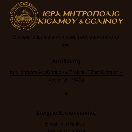
Ευχαριστούμε για την επίσκεψή σας στον ιστότοπό
μας!​
Διεύθυνση
Ιερά Μητρόπολις Κισάμου & Σελίνου Έδρα: Κίσαμος –
Χανιά Τ.Κ. 73400
Στοιχεία Επικοινωνίας
Email:
info@imks.gr
Τηλ:
28220-22018