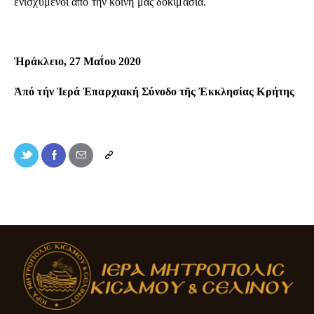
ἐνισχυμένοι ἀπό τήν κοινή μας δοκιμασία.
Ἡράκλειο, 27 Μαΐου 2020
Ἀπό τήν Ἱερά Ἐπαρχιακή Σύνοδο τῆς Ἐκκλησίας Κρήτης