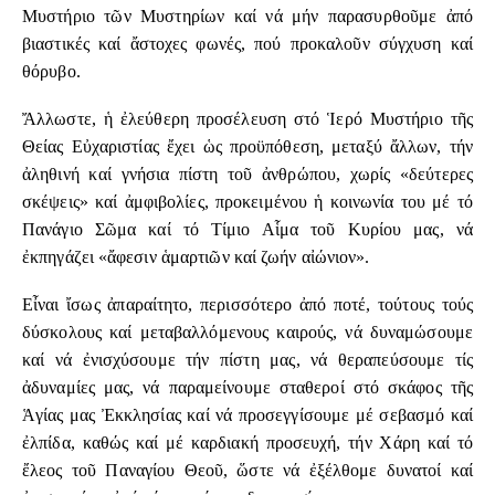
Μυστήριο τῶν Μυστηρίων καί νά μήν παρασυρθοῦμε ἀπό
βιαστικές καί ἄστοχες φωνές, πού προκαλοῦν σύγχυση καί
θόρυβο.
Ἄλλωστε, ἡ ἐλεύθερη προσέλευση στό Ἱερό Μυστήριο τῆς
Θείας Εὐχαριστίας ἔχει ὡς προϋπόθεση, μεταξύ ἄλλων, τήν
ἀληθινή καί γνήσια πίστη τοῦ ἀνθρώπου, χωρίς «δεύτερες
σκέψεις» καί ἀμφιβολίες, προκειμένου ἡ κοινωνία του μέ τό
Πανάγιο Σῶμα καί τό Τίμιο Αἷμα τοῦ Κυρίου μας, νά
ἐκπηγάζει «ἄφεσιν ἁμαρτιῶν καί ζωήν αἰώνιον».
Εἶναι ἴσως ἀπαραίτητο, περισσότερο ἀπό ποτέ, τούτους τούς
δύσκολους καί μεταβαλλόμενους καιρούς, νά δυναμώσουμε
καί νά ἐνισχύσουμε τήν πίστη μας, νά θεραπεύσουμε τίς
ἀδυναμίες μας, νά παραμείνουμε σταθεροί στό σκάφος τῆς
Ἁγίας μας Ἐκκλησίας καί νά προσεγγίσουμε μέ σεβασμό καί
ἐλπίδα, καθώς καί μέ καρδιακή προσευχή, τήν Χάρη καί τό
ἔλεος τοῦ Παναγίου Θεοῦ, ὥστε νά ἐξέλθομε δυνατοί καί