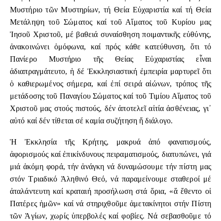
Μυστήριο τῶν Μυστηρίων, τή Θεία Εὐχαριστία καί τή Θεία
Μετάληψη τοῦ Σώματος καί τοῦ Αἵματος τοῦ Κυρίου μας
Ἰησοῦ Χριστοῦ, μέ βαθειά συναίσθηση ποιμαντικῆς εὐθύνης,
ἀνακοινώνει ὁμόφωνα, καί πρός κάθε κατεύθυνση, ὅτι τό
Πανίερο Μυστήριο τῆς Θείας Εὐχαριστίας εἶναι
ἀδιαπραγμάτευτο, ἡ δέ Ἐκκλησιαστική ἐμπειρία μαρτυρεῖ ὅτι
ὁ καθιερωμένος σήμερα, καί ἐπί σειρά αἰώνων, τρόπος τῆς
μετάδοσης τοῦ Παναγίου Σώματος καί τοῦ Τιμίου Αἵματος τοῦ
Χριστοῦ μας στούς πιστούς, δέν ἀποτελεῖ αἰτία ἀσθένειας, γι᾽
αὐτό καί δέν τίθεται σέ καμία συζήτηση ἤ διάλογο.
Ἡ Ἐκκλησία τῆς Κρήτης, μακρυά ἀπό φανατισμούς,
ἀφορισμούς καί ἐπικίνδυνους πειραματισμούς, διατυπώνει, γιά
μιά ἀκόμη φορά, τήν ἀνάγκη νά δυναμώσουμε τήν πίστη μας
στόν Τριαδικό Ἀληθινό Θεό, νά παραμείνουμε σταθεροί μέ
ἀταλάντευτη καί κραταιή προσήλωση στά ὅρια, «ἅ ἔθεντο οἱ
Πατέρες ἡμῶν» καί νά στηριχθοῦμε ἀμετακίνητοι στήν Πίστη
τῶν Ἁγίων, χωρίς ὑπερβολές καί φοβίες. Νά σεβασθοῦμε τό