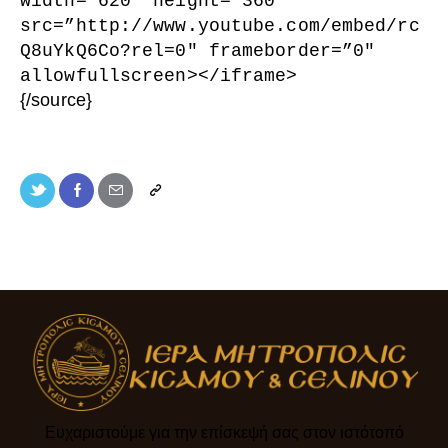
width=”620″ height=”360″
src=”http://www.youtube.com/embed/rc
Q8uYkQ6Co?rel=0″ frameborder=”0″
allowfullscreen
>
<
/iframe
>
{/source}
Ευχαριστούμε για την επίσκεψή σας στον ιστότοπό