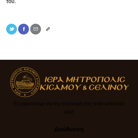
του.
Ευχαριστούμε για την επίσκεψή σας στον ιστότοπό
μας!​
Διεύθυνση