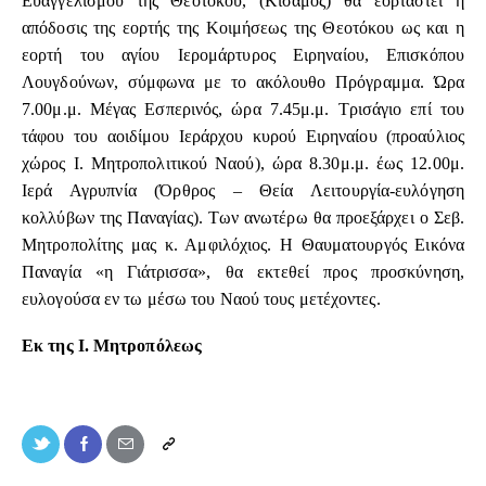
Ευαγγελισμού της Θεοτόκου, (Κίσαμος) θα εορταστεί η
απόδοσις της εορτής της Κοιμήσεως της Θεοτόκου ως και η
εορτή του αγίου Ιερομάρτυρος Ειρηναίου, Επισκόπου
Λουγδούνων, σύμφωνα με το ακόλουθο Πρόγραμμα. Ώρα
7.00μ.μ. Μέγας Εσπερινός, ώρα 7.45μ.μ. Τρισάγιο επί του
τάφου του αοιδίμου Ιεράρχου κυρού Ειρηναίου (προαύλιος
χώρος Ι. Μητροπολιτικού Ναού), ώρα 8.30μ.μ. έως 12.00μ.
Ιερά Αγρυπνία (Όρθρος – Θεία Λειτουργία-ευλόγηση
κολλύβων της Παναγίας). Των ανωτέρω θα προεξάρχει ο Σεβ.
Μητροπολίτης μας κ. Αμφιλόχιος. Η Θαυματουργός Εικόνα
Παναγία «η Γιάτρισσα», θα εκτεθεί προς προσκύνηση,
ευλογούσα εν τω μέσω του Ναού τους μετέχοντες.
Εκ της Ι. Μητροπόλεως