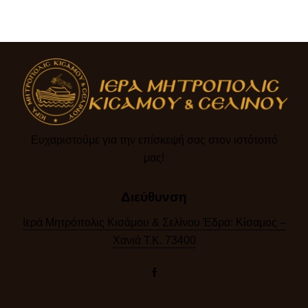
Ευχαριστούμε για την επίσκεψή σας στον ιστότοπό
μας!​
Διεύθυνση
Ιερά Μητρόπολις Κισάμου & Σελίνου Έδρα: Κίσαμος –
Χανιά Τ.Κ. 73400