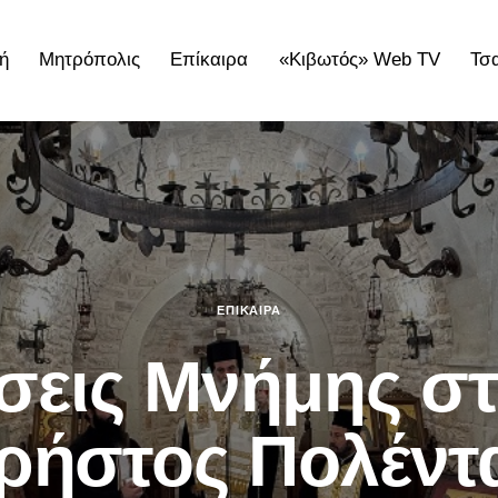
ή
Μητρόπολις
Επίκαιρα
«Κιβωτός» Web TV
Τσ
ολις
Επίκαιρα
«Κιβωτός» Web TV
Τσατσαρωνάκε
ΕΠΊΚΑΙΡΑ
εις Μνήμης σ
ρήστος Πολέντ