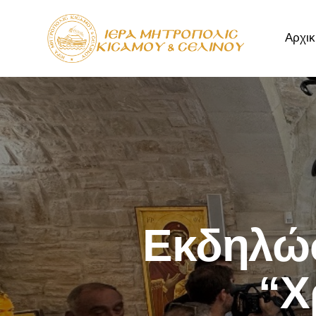
Αρχικ
Αρχική
Μητρόπ
Εκδηλώσ
“Χ