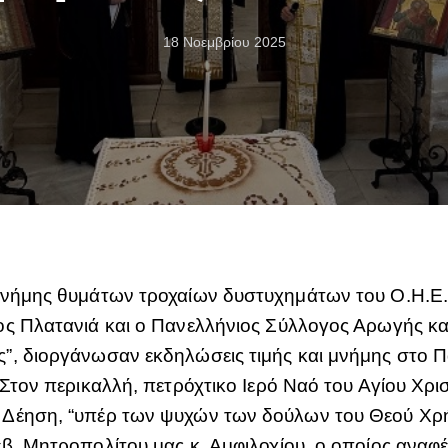
18 Νοεμβρίου 2025
μνήμης θυμάτων τροχαίων δυστυχημάτων του Ο.Η.Ε.,
ος Πλατανιά και ο Πανελλήνιος Σύλλογος Αρωγής κ
”, διοργάνωσαν εκδηλώσεις τιμής και μνήμης στο Π
Στον περικαλλή, πετρόχτικο Ιερό Ναό του Αγίου Χρι
 Δέηση, “υπέρ των ψυχών των δούλων του Θεού Χρ
β. Μητροπολίτου μας κ. Αμφιλοχίου, ο οποίος αναφ