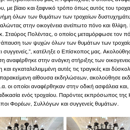
 με βίαιο και ξαφνικό τρόπο όπως αυτός του τροχα
μνήμη όλων των θυμάτων των τροχαίων δυστυχημάτω
αλώντας στην οικογένεια ανείπωτο πόνο και θλίψη.
 κ. Σταύρος Πολέντας, ο οποίος μεταμόρφωσε τον πό
ανάπαυση των ψυχών όλων των θυμάτων των τροχαίω
ι συγγενείς.”, κατέληξε ο Επίσκοπος μας. Ακολούθησ
ση αναφέρθηκε στην ανάγκη στήριξης των οικογενει
η και εγκαταλελειμμένη αυτές τις τραγικές και δύσκο
σε παρακείμενη αίθουσα εκδηλώσεων, ακολούθησε εκδ
κ.α. οι οποίοι αναφέρθηκαν στην οδική ασφάλεια κα
διαδικασία ενός τροχαίου. Παρόντες εκπρόσωπος της
ποι Φορέων, Συλλόγων και συγγενείς θυμάτων.