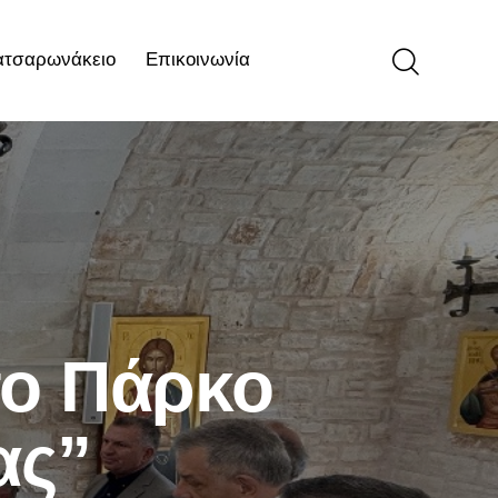
ατσαρωνάκειο
Επικοινωνία
ιο
Επικοινωνία
το Πάρκο
ας”