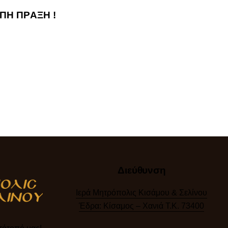
ΑΠΗ ΠΡΑΞΗ !
Διεύθυνση
Ιερά Μητρόπολις Κισάμου & Σελίνου
Έδρα: Κίσαμος – Χανιά Τ.Κ. 73400