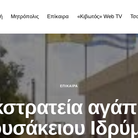
ή
Μητρόπολις
Επίκαιρα
«Κιβωτός» Web TV
Τσ
ολις
Επίκαιρα
«Κιβωτός» Web TV
Τσατσαρωνάκε
ΕΠΊΚΑΙΡΑ
κστρατεία αγάπ
υσάκειου Ιδρύ