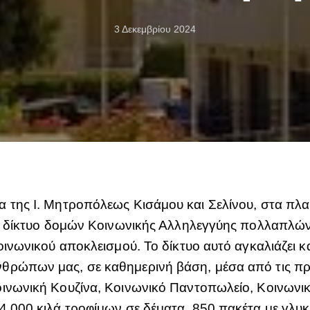
3 Δεκεμβρίου 2024
 της Ι. Μητροπόλεως Κισάμου και Σελίνου, στα πλα
υρύ δίκτυο δομών Κοινωνικής Αλληλεγγύης πολλαπλ
οινωνικού αποκλεισμού. Το δίκτυο αυτό αγκαλιάζει κ
θρώπων μας, σε καθημερινή βάση, μέσα από τις προ
νωνική Κουζίνα, Κοινωνικό Παντοπωλείο, Κοινωνικό Ι
4.000 κιλά τροφίμων σε δέματα, 850 πακέτα με γλυκί