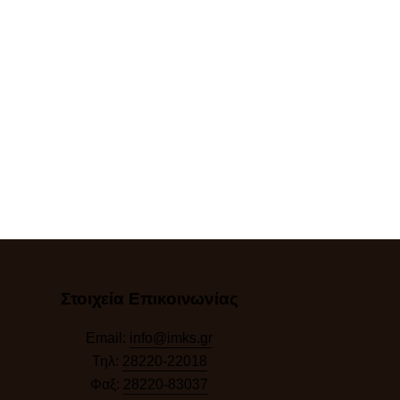
Στοιχεία Επικοινωνίας
Email:
info@imks.gr
Τηλ:
28220-22018
Φαξ:
28220-83037