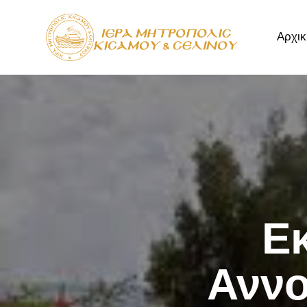
Αρχικ
Αρχική
Μητρόπ
Ε
Αννο