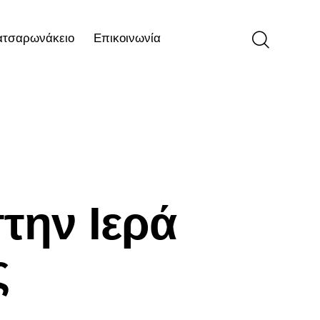
ατσαρωνάκειο
Επικοινωνία
ιο
Επικοινωνία
την Ιερά
ς