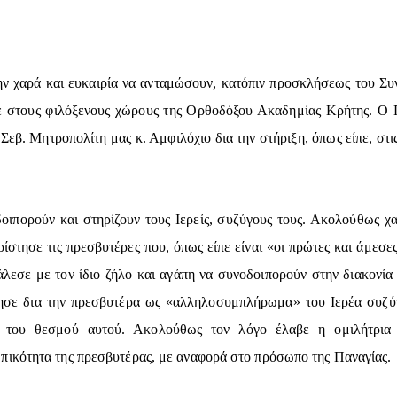
την χαρά και ευκαιρία να ανταμώσουν, κατόπιν προσκλήσεως του Σ
ε στους φιλόξενους χώρους της Ορθοδόξου Ακαδημίας Κρήτης. Ο 
εβ. Μητροπολίτη μας κ. Αμφιλόχιο δια την στήριξη, όπως είπε, στι
δοιπορούν και στηρίζουν τους Ιερείς, συζύγους τους. Ακολούθως χα
ρίστησε τις πρεσβυτέρες που, όπως είπε είναι «οι πρώτες και άμεσ
κάλεσε με τον ίδιο ζήλο και αγάπη να συνοδοιπορούν στην διακονία
λησε δια την πρεσβυτέρα ως «αλληλοσυμπλήρωμα» του Ιερέα συζύγ
ης του θεσμού αυτού. Ακολούθως τον λόγο έλαβε η ομιλήτρια
ικότητα της πρεσβυτέρας, με αναφορά στο πρόσωπο της Παναγίας.