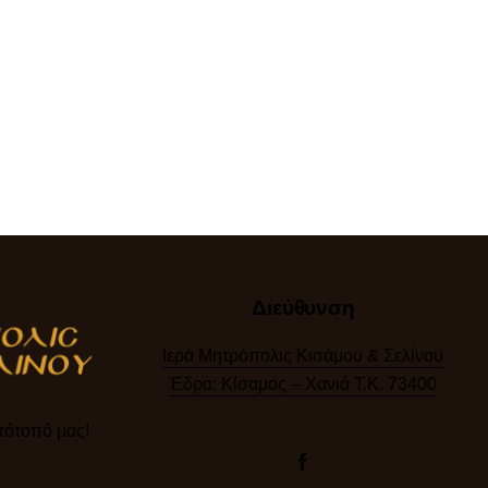
Διεύθυνση
Ιερά Μητρόπολις Κισάμου & Σελίνου
Έδρα: Κίσαμος – Χανιά Τ.Κ. 73400
ότοπό μας!​