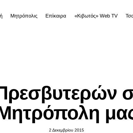
ή
Μητρόπολις
Επίκαιρα
«Κιβωτός» Web TV
Τσ
ολις
Επίκαιρα
«Κιβωτός» Web TV
Τσατσαρωνάκε
ΕΠΊΚΑΙΡΑ
Πρεσβυτερών σ
Mητρόπολη μα
2 Δεκεμβρίου 2015