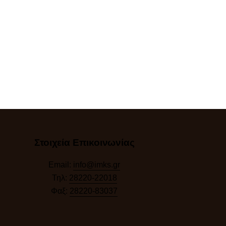
Στοιχεία Επικοινωνίας
Email:
info@imks.gr
Τηλ:
28220-22018
Φαξ:
28220-83037