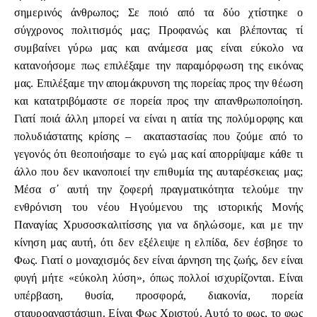
σημερινός άνθρωπος; Σε ποιό από τα δύο χτίστηκε ο
σύγχρονος πολιτισμός μας; Προφανώς και βλέποντας τί
συμβαίνει γύρω μας και ανάμεσα μας είναι εύκολο να
κατανοήσομε πως επιλέξαμε την παραμόρφωση της εικόνας
μας. Επιλέξαμε την απομάκρυνση της πορείας προς την θέωση
και κατατριβόμαστε σε πορεία προς την απανθρωποποίηση.
Γιατί ποιά άλλη μπορεί να είναι η αιτία της πολύμορφης και
πολυδιάστατης κρίσης – ακαταστασίας που ζούμε από το
γεγονός ότι θεοποιήσαμε το εγώ μας καί απορρίψαμε κάθε τι
άλλο που δεν ικανοποιεί την επιθυμία της αυταρέσκειας μας;
Μέσα σ΄ αυτή την ζοφερή πραγματικότητα τελούμε την
ενθρόνιση του νέου Ηγούμενου της ιστορικής Μονής
Παναγίας Χρυσοσκαλιτίσσης για να δηλώσομε, και με την
κίνηση μας αυτή, ότι δεν εξέλειψε η ελπίδα, δεν έσβησε το
Φως. Γιατί ο μοναχισμός δεν είναι άρνηση της ζωής, δεν είναι
φυγή μήτε «εύκολη λύση», όπως πολλοί ισχυρίζονται. Είναι
υπέρβαση, θυσία, προσφορά, διακονία, πορεία
σταυροαναστάσιμη. Είναι Φως Χριστού. Αυτό το φως, το φως