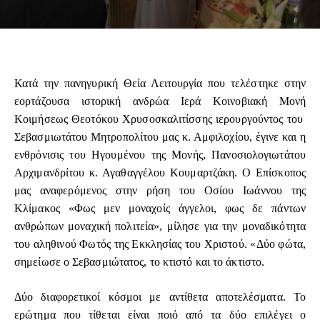
Κατά την πανηγυρική Θεία Λειτουργία που τελέστηκε στην
εορτάζουσα ιστορική ανδρώα Ιερά Κοινοβιακή Μονή
Κοιμήσεως Θεοτόκου Χρυσοσκαλιτίσσης ιερουργούντος του
Σεβασμιωτάτου Μητροπολίτου μας κ. Αμφιλοχίου, έγινε και η
ενθρόνισις του Ηγουμένου της Μονής, Πανοσιολογιωτάτου
Αρχιμανδρίτου κ. Αγαθαγγέλου Κουμαρτζάκη. Ο Επίσκοπος
μας αναφερόμενος στην ρήση του Οσίου Ιωάννου της
Κλίμακος «Φως μεν μοναχοίς άγγελοι, φως δε πάντων
ανθρώπων μοναχική πολιτεία», μίλησε για την μοναδικότητα
του αληθινού Φωτός της Εκκλησίας του Χριστού. «Δύο φώτα,
σημείωσε ο Σεβασμιώτατος, το κτιστό και το άκτιστο.
Δύο διαφορετικοί κόσμοι με αντίθετα αποτελέσματα. Το
ερώτημα που τίθεται είναι ποιό από τα δύο επιλέγει ο