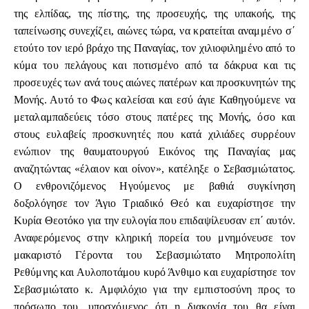
της ελπίδας, της πίστης, της προσευχής, της υπακοής, της
ταπείνωσης συνεχίζει, αιώνες τώρα, να κρατείται αναμμένο σ΄
ετούτο τον ιερό βράχο της Παναγίας, τον χιλιοφιλημένο από το
κύμα του πελάγους και ποτισμένο από τα δάκρυα και τις
προσευχές των ανά τους αιώνες πατέρων και προσκυνητών της
Μονής. Αυτό το Φως καλείσαι και εσύ άγιε Καθηγούμενε να
μεταλαμπαδεύεις τόσο στους πατέρες της Μονής, όσο και
στους ευλαβείς προσκυνητές που κατά χιλιάδες συρρέουν
ενώπιον της θαυματουργού Εικόνος της Παναγίας μας
αναζητώντας «έλαιον και οίνον», κατέληξε ο Σεβασμιώτατος.
Ο ενθρονιζόμενος Ηγούμενος με βαθιά συγκίνηση
δοξολόγησε τον Άγιο Τριαδικό Θεό και ευχαρίστησε την
Κυρία Θεοτόκο για την ευλογία που επιδαψίλευσαν επ΄ αυτόν.
Αναφερόμενος στην κληρική πορεία του μνημόνευσε τον
μακαριστό Γέροντα του Σεβασμιώτατο Μητροπολίτη
Ρεθύμνης και Αυλοποτάμου κυρό Άνθιμο και ευχαρίστησε τον
Σεβασμιώτατο κ. Αμφιλόχιο για την εμπιστοσύνη προς το
πρόσωπο του, υποσχόμενος ότι η διακονία του θα είναι