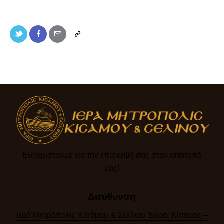
Ευχαριστούμε για την επίσκεψή σας στον ιστότοπό
μας!​
Διεύθυνση
Ιερά Μητρόπολις Κισάμου & Σελίνου Έδρα: Κίσαμος –