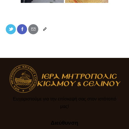
Ευχαριστούμε για την επίσκεψή σας στον ιστότοπό
μας!​
Διεύθυνση