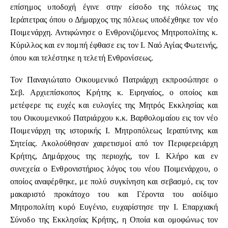
επίσημος υποδοχή έγινε στην είσοδο της πόλεως της
Ιεράπετρας όπου ο Δήμαρχος της πόλεως υποδέχθηκε τον νέο
Ποιμενάρχη. Αντιφώνησε ο Ενθρονιζόμενος Μητροπολίτης κ.
Κύριλλος και εν πομπή έφθασε εις τον Ι. Ναό Αγίας Φωτεινής,
όπου και τελέστηκε η τελετή Ενθρονίσεως.
Τον Παναγιώτατο Οικουμενικό Πατριάρχη εκπροσώπησε ο
Σεβ. Αρχιεπίσκοπος Κρήτης κ. Ειρηναίος, ο οποίος και
μετέφερε τις ευχές και ευλογίες της Μητρός Εκκλησίας και
του Οικουμενικού Πατριάρχου κ.κ. Βαρθολομαίου εις τον νέο
Ποιμενάρχη της ιστορικής Ι. Μητροπόλεως Ιεραπύτνης και
Σητείας. Ακολούθησαν χαιρετισμοί από τον Περιφερειάρχη
Κρήτης, Δημάρχους της περιοχής, τον Ι. Κλήρο και εν
συνεχεία ο Ενθρονιστήριος λόγος του νέου Ποιμενάρχου, ο
οποίος αναφέρθηκε, με πολύ συγκίνηση και σεβασμό, εις τον
μακαριστό προκάτοχο του και Γέροντα του αοίδιμο
Μητροπολίτη κυρό Ευγένιο, ευχαρίστησε την Ι. Επαρχιακή
Σύνοδο της Εκκλησίας Κρήτης, η Οποία και ομοφώνως τον