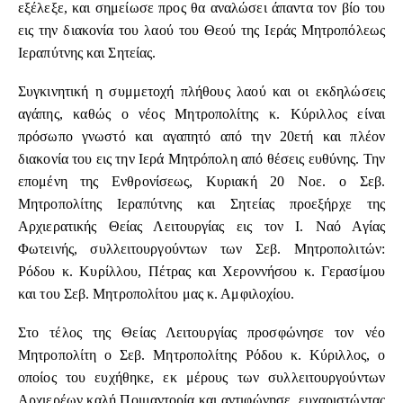
εξέλεξε, και σημείωσε προς θα αναλώσει άπαντα τον βίο του
εις την διακονία του λαού του Θεού της Ιεράς Μητροπόλεως
Ιεραπύτνης και Σητείας.
Συγκινητική η συμμετοχή πλήθους λαού και οι εκδηλώσεις
αγάπης, καθώς ο νέος Μητροπολίτης κ. Κύριλλος είναι
πρόσωπο γνωστό και αγαπητό από την 20ετή και πλέον
διακονία του εις την Ιερά Μητρόπολη από θέσεις ευθύνης. Την
επομένη της Ενθρονίσεως, Κυριακή 20 Νοε. ο Σεβ.
Μητροπολίτης Ιεραπύτνης και Σητείας προεξήρχε της
Αρχιερατικής Θείας Λειτουργίας εις τον Ι. Ναό Αγίας
Φωτεινής, συλλειτουργούντων των Σεβ. Μητροπολιτών:
Ρόδου κ. Κυρίλλου, Πέτρας και Χεροννήσου κ. Γερασίμου
και του Σεβ. Μητροπολίτου μας κ. Αμφιλοχίου.
Στο τέλος της Θείας Λειτουργίας προσφώνησε τον νέο
Μητροπολίτη ο Σεβ. Μητροπολίτης Ρόδου κ. Κύριλλος, ο
οποίος του ευχήθηκε, εκ μέρους των συλλειτουργούντων
Αρχιερέων καλή Ποιμαντορία και αντιφώνησε, ευχαριστώντας