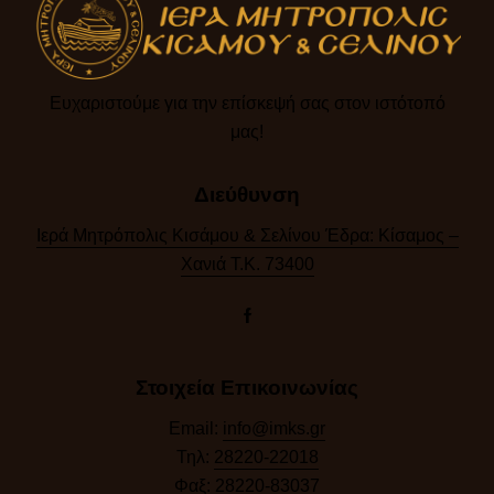
Ευχαριστούμε για την επίσκεψή σας στον ιστότοπό
μας!​
Διεύθυνση
Ιερά Μητρόπολις Κισάμου & Σελίνου Έδρα: Κίσαμος –
Χανιά Τ.Κ. 73400
Στοιχεία Επικοινωνίας
Email:
info@imks.gr
Τηλ:
28220-22018
Φαξ:
28220-83037