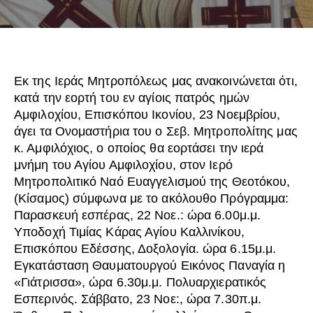
Εκ της Ιεράς Μητροπόλεως μας ανακοινώνεται ότι,
κατά την εορτή του εν αγίοις πατρός ημών
Αμφιλοχίου, Επισκόπου Ικονίου, 23 Νοεμβρίου,
άγει τα Ονομαστήρια του ο Σεβ. Μητροπολίτης μας
κ. Αμφιλόχιος, ο οποίος θα εορτάσει την ιερά
μνήμη του Αγίου Αμφιλοχίου, στον Ιερό
Μητροπολιτικό Ναό Ευαγγελισμού της Θεοτόκου,
(Κίσαμος) σύμφωνα με το ακόλουθο Πρόγραμμα:
Παρασκευή εσπέρας, 22 Νοε.: ώρα 6.00μ.μ.
Υποδοχή Τιμίας Κάρας Αγίου Καλλινίκου,
Επισκόπου Εδέσσης, Δοξολογία. ώρα 6.15μ.μ.
Εγκατάσταση Θαυματουργού Εικόνος Παναγία η
«Γιάτρισσα», ώρα 6.30μ.μ. Πολυαρχιερατικός
Εσπερινός. Σάββατο, 23 Νοε:, ώρα 7.30π.μ.