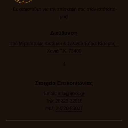
Ευχαριστούμε για την επίσκεψή σας στον ιστότοπό
μας!​
Διεύθυνση
Ιερά Μητρόπολις Κισάμου & Σελίνου Έδρα: Κίσαμος –
Χανιά Τ.Κ. 73400
Στοιχεία Επικοινωνίας
Email:
info@imks.gr
Τηλ:
28220-22018
Φαξ:
28220-83037