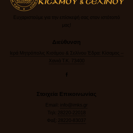
Ευχαριστούμε για την επίσκεψή σας στον ιστότοπό
μας!​
Διεύθυνση
Ιερά Μητρόπολις Κισάμου & Σελίνου Έδρα: Κίσαμος –
Χανιά Τ.Κ. 73400
Στοιχεία Επικοινωνίας
Email:
info@imks.gr
Τηλ:
28220-22018
Φαξ:
28220-83037