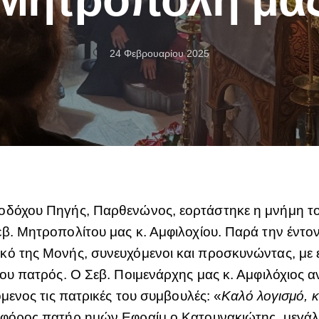
24 Φεβρουαρίου 2025
ωοδόχου Πηγής, Παρθενώνος, εορτάστηκε η μνήμη τ
εβ. Μητροπολίτου μας κ. Αμφιλοχίου. Παρά την έντ
ό της Μονής, συνευχόμενοι και προσκυνώντας, με ευ
ίου πατρός. Ο Σεβ. Ποιμενάρχης μας κ. Αμφιλόχιος α
όμενος τις πατρικές του συμβουλές: «
Καλό λογισμό, 
εοφόρος πατήρ ημών Εφραίμ ο Κατουνακιώτης, μεγάλ