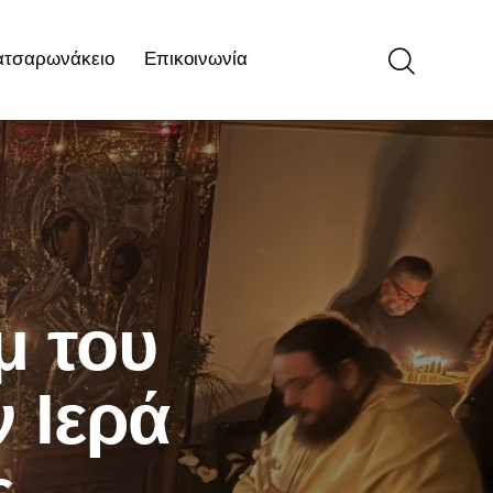
ατσαρωνάκειο
Επικοινωνία
ιο
Επικοινωνία
μ του
 Ιερά
ς