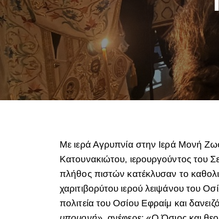
Με ιερά Αγρυπνία στην Ιερά Μονή Ζ
Κατουνακιώτου, ιερουργούντος του Σ
πλήθος πιστών κατέκλυσαν το καθολικ
χαριτιβορύτου ιερού λειψάνου του Οσ
πολιτεία του Οσίου Εφραίμ και δανειζ
υπομονή
», ανέφερε: «Ο Όσιος και θ