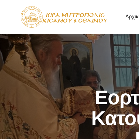
Αρχικ
Αρχική
Μητρόπ
Εορτ
Κατο