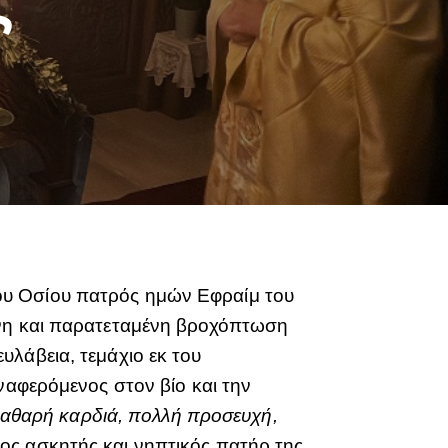
ου Οσίου πατρός ημών Εφραίμ του
ονη και παρατεταμένη βροχόπτωση
λάβεια, τεμάχιο εκ του
ναφερόμενος στον βίο και την
καθαρή καρδιά, πολλή προσευχή,
ος ασκητής και νηπτικός πατήρ της