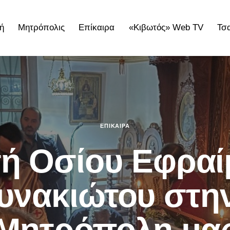
ή
Μητρόπολις
Επίκαιρα
«Κιβωτός» Web TV
Τσ
ολις
Επίκαιρα
«Κιβωτός» Web TV
Τσατσαρωνάκε
ΕΠΊΚΑΙΡΑ
ή Οσίου Εφραί
υνακιώτου στην
Μητρόπολη μα