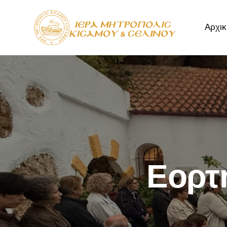
Αρχικ
Αρχική
Μητρόπ
Εορτ