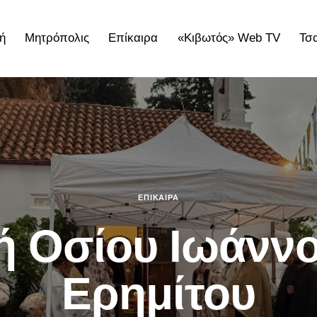
ή
Μητρόπολις
Επίκαιρα
«Κιβωτός» Web TV
Τσ
ολις
Επίκαιρα
«Κιβωτός» Web TV
Τσατσαρωνάκε
ΕΠΊΚΑΙΡΑ
ή Οσίου Ιωάννο
Ερημίτου