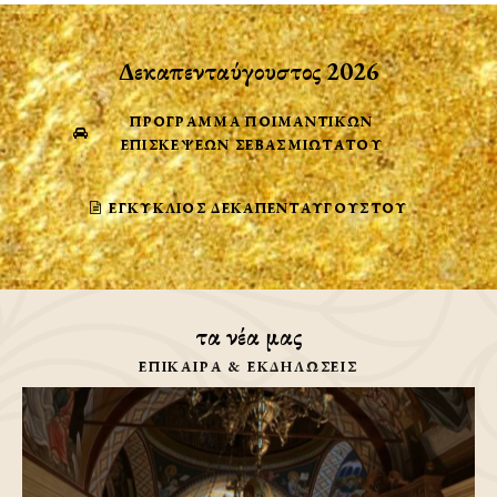
Δεκαπενταύγουστος 2026
ΠΡΟΓΡΑΜΜΑ ΠΟΙΜΑΝΤΙΚΩΝ
ΕΠΙΣΚΕΨΕΩΝ ΣΕΒΑΣΜΙΩΤΑΤΟΥ
ΕΓΚΎΚΛΙΟΣ ΔΕΚΑΠΕΝΤΑΎΓΟΥΣΤΟΥ
τα νέα μας
ΕΠΙΚΑΙΡΑ & ΕΚΔΗΛΩΣΕΙΣ