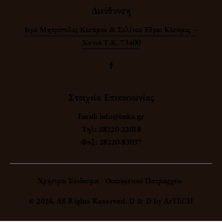
Διεύθυνση
Ιερά Μητρόπολις Κισάμου & Σελίνου Έδρα: Κίσαμος –
Χανιά Τ.Κ. 73400
Στοιχεία Επικοινωνίας
Email:
info@imks.gr
Τηλ:
28220-22018
Φαξ:
28220-83037
Χρήσιμοι Σύνδεσμοι
Οικουμενικό Πατριαρχείο
© 2026. All Rights Reserved. D & D by
ArTECH