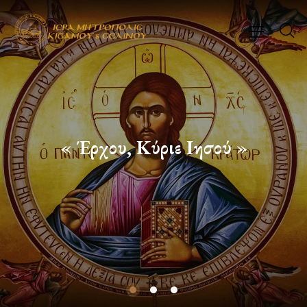
« Έρχου, Κύριε Ιησού »