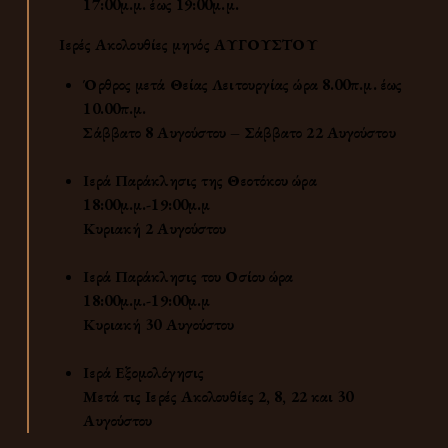
17:00μ.μ. έως 19:00μ.μ.
Ιερές Ακολουθίες μηνός
ΑΥΓΟΥΣΤΟΥ
Όρθρος μετά Θείας Λειτουργίας
ώρα 8.00π.μ. έως
10.00π.μ.
Σάββατο 8 Αυγούστου – Σάββατο 22 Αυγούστου
Ιερά Παράκλησις της
Θεοτόκου
ώρα
18:00μ.μ.-19:00μ.μ
Κυριακή
2
Αυγούστου
Ιερά Παράκλησις του Οσίου
ώρα
18:00μ.μ.-19:00μ.μ
Κυριακή 30 Αυγούστου
Ιερά Εξομολόγησις
Μετά τις Ιερές Ακολουθίες 2, 8, 22 και 30
Αυγούστου