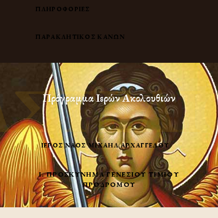
ΠΛΗΡΟΦΟΡΙΕΣ
ΠΑΡΑΚΛΗΤΙΚΟΣ ΚΑΝΩΝ
ΑΣΤΕΛΙ
Πρόγραμμα Ιερών Ακολουθιών
ΙΕΡΌΣ ΝΑΌΣ ΜΙΧΑΉΛ ΑΡΧΑΓΓΈΛΟΥ
Ι. ΠΡΟΣΚΎΝΗΜΑ ΓΕΝΕΣΊΟΥ ΤΙΜΊΟΥ
ΠΡΟΔΡΌΜΟΥ