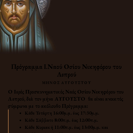
Πρόγραμμα Ι.Ναού Οσίου Νικηφόρου του
Λεπρού
ΜΗΝΟΣ ΑΥΓΟΎΣΤΟΥ
Ο Ιερός Προσκυνηματικός Ναός Οσίου Νικηφόρου του
Λεπρού, διά τον μήνα
ΑΥΓΟΥΣΤΟ
θα είναι ανοικτός
σύμφωνα με το ακόλουθο Πρόγραμμα:
Κάθε Τετάρτη 16:00μ.μ. έως 17:30μ.μ.
Κάθε Σάββατο 8:00π.μ. έως 12:00π.μ.
Κάθε Κυριακή 11:00π.μ. έως 13:00μ.μ. και