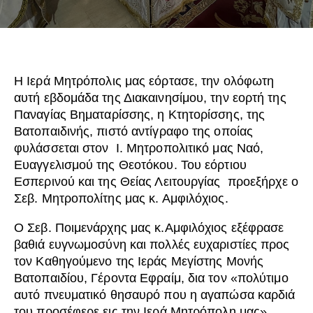
Η Ιερά Μητρόπολις μας εόρτασε, την ολόφωτη
αυτή εβδομάδα της Διακαινησίμου, την εορτή της
Παναγίας Βηματαρίσσης, η Κτητορίσσης, της
Βατοπαιδινής, πιστό αντίγραφο της οποίας
φυλάσσεται στον Ι. Μητροπολιτικό μας Ναό,
Ευαγγελισμού της Θεοτόκου. Του εόρτιου
Εσπερινού και της Θείας Λειτουργίας προεξήρχε ο
Σεβ. Μητροπολίτης μας κ. Αμφιλόχιος.
Ο Σεβ. Ποιμενάρχης μας κ.Αμφιλόχιος εξέφρασε
βαθιά ευγνωμοσύνη και πολλές ευχαριστίες προς
τον Καθηγούμενο της Ιεράς Μεγίστης Μονής
Βατοπαιδίου, Γέροντα Εφραίμ, δια τον «πολύτιμο
αυτό πνευματικό θησαυρό που η αγαπώσα καρδιά
του προσέφερε εις την Ιερά Μητρόπολη μας»,