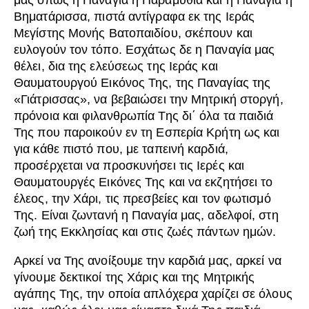
μας όπως η Παναγία η Παραμυθία και η Παναγία η
Βηματάρισσα, πιστά αντίγραφα εκ της Ιεράς
Μεγίστης Μονής Βατοπαιδίου, σκέπουν και
ευλογούν τον τόπο. Εσχάτως δε η Παναγία μας
θέλει, δια της ελεύσεως της Ιεράς και
Θαυματουργού Εικόνος Της, της Παναγίας της
«Γιάτρισσας», να βεβαιώσει την Μητρική στοργή,
πρόνοια και φιλανθρωπία Της δι΄ όλα τα παιδιά
Της που παροικούν εν τη Εσπερία Κρήτη ως και
για κάθε πιστό που, με ταπεινή καρδιά,
προσέρχεται να προσκυνήσει τις Ιερές και
Θαυματουργές Εικόνες Της και να εκζητήσει το
έλεος, την Χάρι, τις πρεσβείες και τον φωτισμό
Της. Είναι ζωντανή η Παναγία μας, αδελφοί, στη
ζωή της Εκκλησίας και στις ζωές πάντων ημών.
Αρκεί να Της ανοίξουμε την καρδιά μας, αρκεί να
γίνουμε δεκτικοί της Χάρις και της Μητρικής
αγάπης Της, την οποία απλόχερα χαρίζει σε όλους