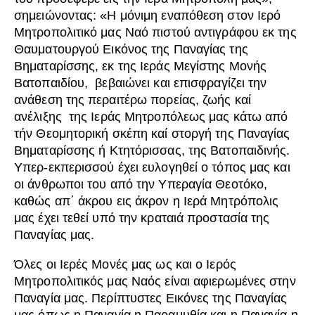
σημειώνοντας: «Η μόνιμη εναπόθεση στον Ιερό
Μητροπολιτικό μας Ναό πιστού αντιγράφου εκ της
Θαυματουργού Εικόνος της Παναγίας της
Βηματαρίσσης, εκ της Ιεράς Μεγίστης Μονής
Βατοπαιδίου, βεβαιώνει και επισφραγίζει την
ανάθεση της περαιτέρω πορείας, ζωής καί
ανέλιξης της Ιεράς Μητροπόλεως μας κάτω από
τήν Θεομητορική σκέπη καί στοργή της Παναγίας
Βηματαρίσσης ή Κτητόρισσας, της Βατοπαιδινής.
Υπερ-εκπερισσού έχει ευλογηθεί ο τόπος μας και
οι άνθρωποι του από την Υπεραγία Θεοτόκο,
καθώς απ΄ άκρου εις άκρον η Ιερά Μητρόπολις
μας έχει τεθεί υπό την κραταιά προστασία της
Παναγίας μας.
Όλες οι Ιερές Μονές μας ως και ο Ιερός
Μητροπολιτικός μας Ναός είναι αφιερωμένες στην
Παναγία μας. Περίπτυστες Εικόνες της Παναγίας