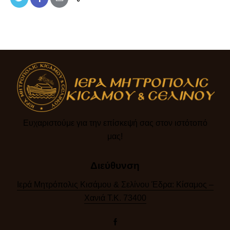
Ευχαριστούμε για την επίσκεψή σας στον ιστότοπό
μας!​
Διεύθυνση
Ιερά Μητρόπολις Κισάμου & Σελίνου Έδρα: Κίσαμος –
Χανιά Τ.Κ. 73400