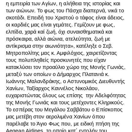
η εμπειρία των Αγίων, η αλήθεια της ιστορίας και
των αιώνων. Το φως του Πάσχα διαπερνά, νικά το
σκοτάδι. Επειδή του Χριστού ο τάφος είναι άδειος,
οι καρδιές μας είναι γεμάτες. Γεμίζουν με φως,
ελπίδα, χαρά καί ζωή, όχι συναισθηματικά και
πρόσκαιρα, αλλά αιώνια, ατελεύτητα, ζωή με
αντίκρισμα στην αιωνιότητα», κατέληξε ο Σεβ.
Μητροπολίτης μας κ. Αμφιλόχιος, χαιρετίζοντας
τους πολυπληθείς προσκυνητές που είχαν
κατακλύσει τον προαύλιο χώρο της Μονής Γωνιάς,
μεταξύ των οποίων ο Δήμαρχος Πλατανιά κ.
Ιωάννης Μαλανδράκης, ο Αστυνομικός Διευθυντής
Χανίων, Ταξίαρχος Καννέλος Νικολάου,
ευχαριστώντας όλους ως επίσης την Αδελφότητας
της Μονής Γωνιάς και τους μετέχοντες Κληρικούς.
Το εσπέρας του Μεγάλου Σαββάτου ο Επίσκοπος
μας μετέβη στον αερολιμένα Χανίων όπου
παρέλαβε το Άγιο Φως που, με ειδική πτήση της
Aegean Airlines, το οποίο κατ΄ εντολήν του