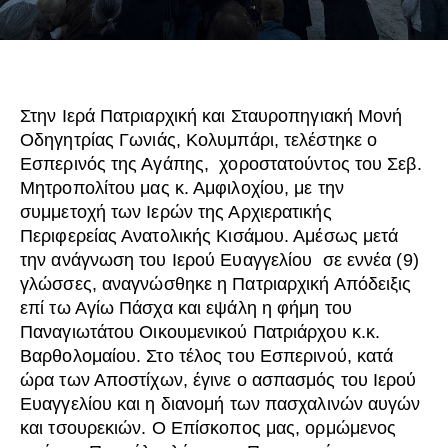
Στην Ιερά Πατριαρχική και Σταυροπηγιακή Μονή
Οδηγητρίας Γωνιάς, Κολυμπάρι, τελέστηκε ο
Εσπερινός της Αγάπης, χοροστατούντος του Σεβ.
Μητροπολίτου μας κ. Αμφιλοχίου, με την
συμμετοχή των Ιερών της Αρχιερατικής
Περιφερείας Ανατολικής Κισάμου. Αμέσως μετά
την ανάγνωση του Ιερού Ευαγγελίου σε εννέα (9)
γλώσσες, αναγνώσθηκε η Πατριαρχική Απόδειξις
επί τω Αγίω Πάσχα και εψάλη η φήμη του
Παναγιωτάτου Οικουμενικού Πατριάρχου κ.κ.
Βαρθολομαίου. Στο τέλος του Εσπερινού, κατά
ώρα των Αποστίχων, έγινε ο ασπασμός του Ιερού
Ευαγγελίου και η διανομή των πασχαλινών αυγών
και τσουρεκιών. Ο Επίσκοπος μας, ορμώμενος