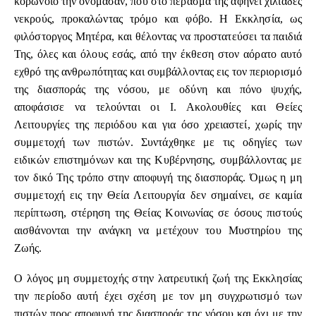
κορωνοϊό την ονόμασαν, που στο πέρασμα της αφήνει χιλιάδες
νεκρούς, προκαλώντας τρόμο και φόβο. Η Εκκλησία, ως
φιλόστοργος Μητέρα, και θέλοντας να προστατεύσει τα παιδιά
Της, όλες και όλους εσάς, από την έκθεση στον αόρατο αυτό
εχθρό της ανθρωπότητας και συμβάλλοντας εις τον περιορισμό
της διασποράς της νόσου, με οδύνη και πόνο ψυχής,
αποφάσισε να τελούνται οι Ι. Ακολουθίες και Θείες
Λειτουργίες της περιόδου και για όσο χρειαστεί, χωρίς την
συμμετοχή των πιστών. Συντάχθηκε με τις οδηγίες των
ειδικών επιστημόνων και της Κυβέρνησης, συμβάλλοντας με
τον δικό Της τρόπο στην αποφυγή της διασποράς. Όμως η μη
συμμετοχή εις την Θεία Λειτουργία δεν σημαίνει, σε καμία
περίπτωση, στέρηση της Θείας Κοινωνίας σε όσους πιστούς
αισθάνονται την ανάγκη να μετέχουν του Μυστηρίου της
Ζωής.
Ο λόγος μη συμμετοχής στην λατρευτική ζωή της Εκκλησίας
την περίοδο αυτή έχει σχέση με τον μη συγχρωτισμό των
πιστών προς αποφυγή της διασποράς της νόσου και όχι με την