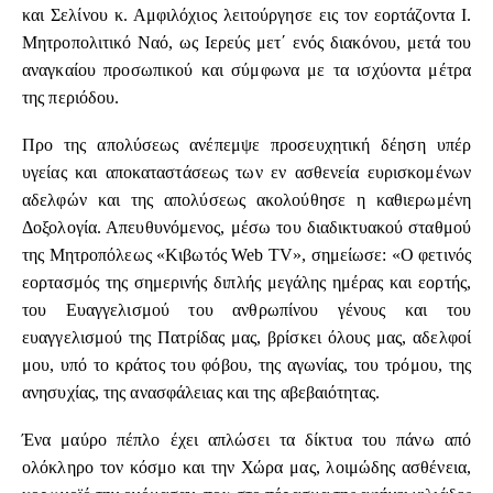
και Σελίνου κ. Αμφιλόχιος λειτούργησε εις τον εορτάζοντα Ι.
Μητροπολιτικό Ναό, ως Ιερεύς μετ΄ ενός διακόνου, μετά του
αναγκαίου προσωπικού και σύμφωνα με τα ισχύοντα μέτρα
της περιόδου.
Προ της απολύσεως ανέπεμψε προσευχητική δέηση υπέρ
υγείας και αποκαταστάσεως των εν ασθενεία ευρισκομένων
αδελφών και της απολύσεως ακολούθησε η καθιερωμένη
Δοξολογία. Απευθυνόμενος, μέσω του διαδικτυακού σταθμού
της Μητροπόλεως «Κιβωτός Web TV», σημείωσε: «Ο φετινός
εορτασμός της σημερινής διπλής μεγάλης ημέρας και εορτής,
του Ευαγγελισμού του ανθρωπίνου γένους και του
ευαγγελισμού της Πατρίδας μας, βρίσκει όλους μας, αδελφοί
μου, υπό το κράτος του φόβου, της αγωνίας, του τρόμου, της
ανησυχίας, της ανασφάλειας και της αβεβαιότητας.
Ένα μαύρο πέπλο έχει απλώσει τα δίκτυα του πάνω από
ολόκληρο τον κόσμο και την Χώρα μας, λοιμώδης ασθένεια,