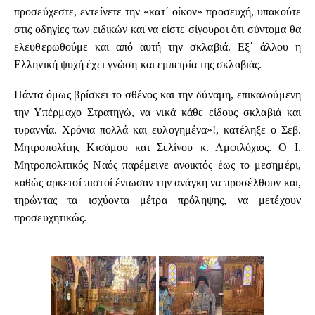
προσεύχεστε, εντείνετε την «κατ΄ οίκον» προσευχή, υπακούτε
στις οδηγίες των ειδικών και να είστε σίγουροι ότι σύντομα θα
ελευθερωθούμε και από αυτή την σκλαβιά. Εξ΄ άλλου η
Ελληνική ψυχή έχει γνώση και εμπειρία της σκλαβιάς.
Πάντα όμως βρίσκει το σθένος και την δύναμη, επικαλούμενη
την Υπέρμαχο Στρατηγώ, να νικά κάθε είδους σκλαβιά και
τυραννία. Χρόνια πολλά και ευλογημένα»!, κατέληξε ο Σεβ.
Μητροπολίτης Κισάμου και Σελίνου κ. Αμφιλόχιος. Ο Ι.
Μητροπολιτικός Ναός παρέμεινε ανοικτός έως το μεσημέρι,
καθώς αρκετοί πιστοί ένιωσαν την ανάγκη να προσέλθουν και,
τηρώντας τα ισχύοντα μέτρα πρόληψης, να μετέχουν
προσευχητικώς.