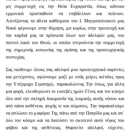
μη συμμετοχή εις την Θεία Ευχαριστία, όπως κάποιοι
εμμονικά προσπαθούν να επιβάλλουν και πείσουν.
Ατενίζοντας τα άδεια καθίσματα του Ι. Μητροπολιτικού μας
Ναού φέρνουμε στην θύμηση, μα κυρίως στην προσευχή και
την καρδιά μας τα πρόσωπα όλων των αδελφών μας, του
πιστού λαού του Θεού, οι οποίοι στερούνται την συμμετοχή
της σημερινής κοινωνίας της αγάπης και της προσευχητικής
συντυχίας.
Σας νιώθουμε όλους σας αδελφοί μου προσευχητικά παρόντες
και μετέχοντες, υψώνουμε μαζί με εσάς χείρες ικέτιδες προς
την Υπέρμαχο Στρατηγώ, παρακαλώντας Την όπως, για άλλη
μια φορά, ελευθερώσει το ευσεβές ημών Γένος και τον κόσμο
όλο από την σκληρή δοκιμασία της λοιμικής αυτής νόσου και
από πάσα ασθένεια, ψυχής τε και σώματος. Την παρακαλούμε
να απλώσει το μαφόριο Της πάνω από την Πατρίδα μας και απ΄
όλο τον κόσμο και να διαλύσει το σκοτεινό αυτό νέφος του
φόβου και της ασθένειας. Θαρσείτε αδελφοί, εύχεστε,