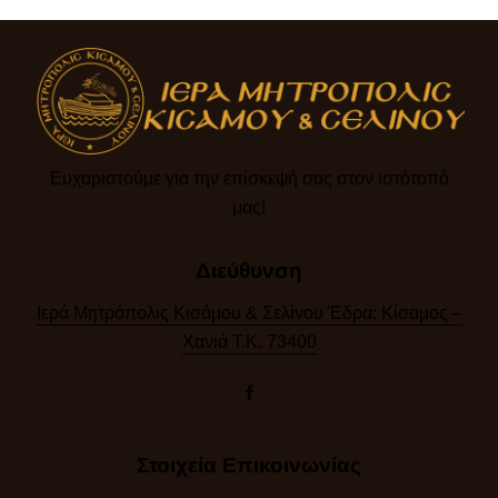
Ευχαριστούμε για την επίσκεψή σας στον ιστότοπό
μας!​
Διεύθυνση
Ιερά Μητρόπολις Κισάμου & Σελίνου Έδρα: Κίσαμος –
Χανιά Τ.Κ. 73400
Στοιχεία Επικοινωνίας