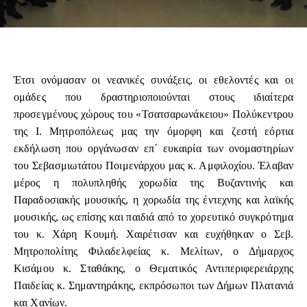
Έτσι ονόμασαν οι νεανικές συνάξεις, οι εθελοντές και οι
ομάδες που δραστηριοποιούνται στους ιδιαίτερα
προσεγμένους χώρους του «Τσατσαρωνάκειου» Πολύκεντρου
της Ι. Μητροπόλεως μας την όμορφη και ζεστή εόρτια
εκδήλωση που οργάνωσαν επ΄ ευκαιρία των ονομαστηρίων
του Σεβασμιωτάτου Ποιμενάρχου μας κ. Αμφιλοχίου. Έλαβαν
μέρος η πολυπληθής χορωδία της Βυζαντινής και
Παραδοσιακής μουσικής, η χορωδία της έντεχνης και λαϊκής
μουσικής, ως επίσης και παιδιά από το χορευτικό συγκρότημα
του κ. Χάρη Κουμή. Χαιρέτισαν και ευχήθηκαν ο Σεβ.
Μητροπολίτης Φιλαδελφείας κ. Μελίτων, ο Δήμαρχος
Κισάμου κ. Σταθάκης, ο Θεματικός Αντιπεριφερειάρχης
Παιδείας κ. Σημαντηράκης, εκπρόσωποι των Δήμων Πλατανιά
και Χανίων.