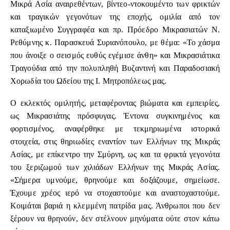
Μικρά Ασία αναιρεθέντων, βίντεο-ντοκουμέντο των φρικτών
και τραγικών γεγονότων της εποχής, ομιλία από τον
καταξιωμένο Συγγραφέα και πρ. Πρόεδρο Μικρασιατών Ν.
Ρεθύμνης κ. Παρασκευά Συριανόπουλο, με θέμα: «Το χάσμα
που άνοιξε ο σεισμός ευθύς εγέμισε άνθη» και Μικρασιάτικα
Τραγούδια από την πολυπληθή Βυζαντινή και Παραδοσιακή
Χορωδία του Ωδείου της Ι. Μητροπόλεως μας.
Ο εκλεκτός ομιλητής, μεταφέροντας βιώματα και εμπειρίες,
ως Μικρασιάτης πρόσφυγας. Έντονα συγκινημένος και
φορτισμένος, αναφέρθηκε με τεκμηριωμένα ιστορικά
στοιχεία, στις θηριωδίες εναντίον των Ελλήνων της Μικράς
Ασίας, με επίκεντρο την Σμύρνη, ως και τα φρικτά γεγονότα
του ξεριζωμού των χιλιάδων Ελλήνων της Μικράς Ασίας.
«Σήμερα υμνούμε, θρηνούμε και δοξάζουμε, σημείωσε.
Έχουμε χρέος ιερό να στοχαστούμε και αναστοχαστούμε.
Κοιμάται βαριά η κλεμμένη πατρίδα μας. Άνθρωποι που δεν
ξέρουν να θρηνούν, δεν στέλνουν μηνύματα ούτε στον κάτω