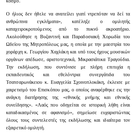
κόσμο.
Ο ήλιος δεν ήθελε να ανατείλει γιατί ντρεπόταν να δεί τα
ανθρώπινα εγκλήματα», κατέληξε ο ομιλητής
καταχειροκροτούμενος από το πυκνό ακροατήριο.
Ακολούθησε η Βυζαντινή και Παραδοσιακή Χορωδία του
Ωδείου της Μητροπόλεως μας, η οποία με την μαεστρία του
χοράρχη κ. Γεωργίου Χαχλάκη και υπό τους ήχους μουσικών
οργάνων απέδωσε, αριστοτεχνικά, Μικρασιάτικα Τραγούδια.
Την εκδήλωση, που συντόνισε με πλήρη επιτυχία η
εκπαιδευτικός και εθελόντρια συνεργάτιδα του
Τσατσαρωνάκειου κ. Ευαγγελία Σχοινοπλοκάκη, έκλεισε με
χαιρετισμό του Επισκόπου μας, ο οποίος αναφέρθηκε εις την
ανάγκη διατήρησης της «εθνικής μνήμης και εθνικής
συνείδησης». «Λαός που οδηγείται σε ιστορική λήθη είναι
καταδικασμένος σε αφανισμό», σημείωσε ευχαριστώντας
όλους τους συντελεστές της εκδήλωσης και ιδιαίτερα τον
εξαιρετικό ομιλητή.