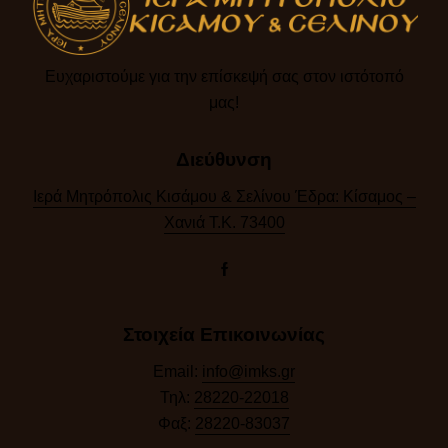
Ευχαριστούμε για την επίσκεψή σας στον ιστότοπό
μας!​
Διεύθυνση
Ιερά Μητρόπολις Κισάμου & Σελίνου Έδρα: Κίσαμος –
Χανιά Τ.Κ. 73400
Στοιχεία Επικοινωνίας
Email:
info@imks.gr
Τηλ:
28220-22018
Φαξ:
28220-83037