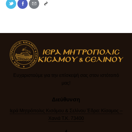
Ευχαριστούμε για την επίσκεψή σας στον ιστότοπό
μας!​
Διεύθυνση
Ιερά Μητρόπολις Κισάμου & Σελίνου Έδρα: Κίσαμος –
Χανιά Τ.Κ. 73400