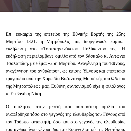
Επ΄ ευκαιρία της επετείου της Εθνικής Εορτής της 25ης
Μαρτίου 1821, η Μητρόπολις μας διοργάνωσε εόρτια
εκδήλωση στο «Τσατσαρωνάκειο» Πολύκεντρο της. Η
εκδήλωση περιελάμβανε ομιλία από τον δάσκαλο κ. Αντώνιο
Τσαλαπάκη, με θέμα: «25η
Μαρτίου. Αναγέννηση του Έθνους,
αναγέννηση του ανθρώπου», ως επίσης Ύμνους και επετειακά
τραγούδια από την Χορωδία Βυζαντινής Μουσικής του Ωδείου
της Μητροπόλεως μας. Ευθύνη συντονισμού είχε η φιλόλογος
κ. Στιβανάκη Νίκη.
Ο ομιλητής στην μεστή και ουσιαστική ομιλία του
αναφέρθηκε τόσο στο γεγονός της ελευθερίας του Γένους από
τον Τούρκο κατακτητή, όσο και στο γεγονός της ελευθερίας
του ανθρωπίνου γένους δια του Ευαγγελισμού της Θεοτόκου.