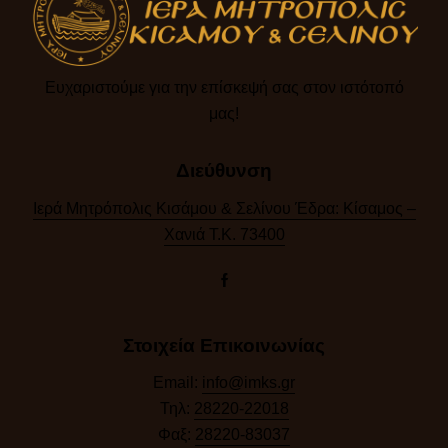
Ευχαριστούμε για την επίσκεψή σας στον ιστότοπό
μας!​
Διεύθυνση
Ιερά Μητρόπολις Κισάμου & Σελίνου Έδρα: Κίσαμος –
Χανιά Τ.Κ. 73400
Στοιχεία Επικοινωνίας
Email:
info@imks.gr
Τηλ:
28220-22018
Φαξ:
28220-83037