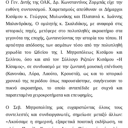
Ο Γεν. Δντής της ΟΑΚ, Δρ. Κωνσταντίνος Ζορμπάς είχε την
ευθύνη συντονισμού. Χαιρετισμούς απεύθυναν οι Δήμαρχοι
Κισάμου κ. Γεώργιος Μυλωνάκης και Πλατανιά κ. Ιωάννης
Μαλανδράκης. Ο ομιλητής κ. Σκαλιδάκης, με αναφορά στις
ιστορικές πηγές, μετέφερε στο πολυπληθές ακροατήριο στα
γεγονότα της εποχής, ζωντανεύοντας την ιστορία του τόπου. Η
αρτιότητα απόδοσης των ασμάτων τόσο από την πολυπληθή
χορωδία του Ωδείου της Ι. Μητροπόλεως Κισάμου και
Σελίνου, όσο και από τον Σύλλογο Ριζιτών Κισάμου «Η
Κίσαμος», σε συνδυασμό με την ζωντανή μουσική επένδυση
(Κανονάκι, Λύρα, Λαούτο, Κρουστά), ως και το ιστορικό
χρονικό της περιόδου όπως παρουσιάστηκε, σαγήνευσαν το
πυκνό ακροατήριο, το οποίο ανταπέδιδε με συχνά και
παρατεταμένα χειροκροτήματα και επευφημίες.
Ο Σεβ. Μητροπολίτης μας ευχαριστώντας όλους τους
συντελεστές και συνδιοργανωτές, σημείωσε μεταξύ άλλων:
«Ακούσαμε η σημερινή, εξαιρετικά ποιοτική εκδήλωση, να