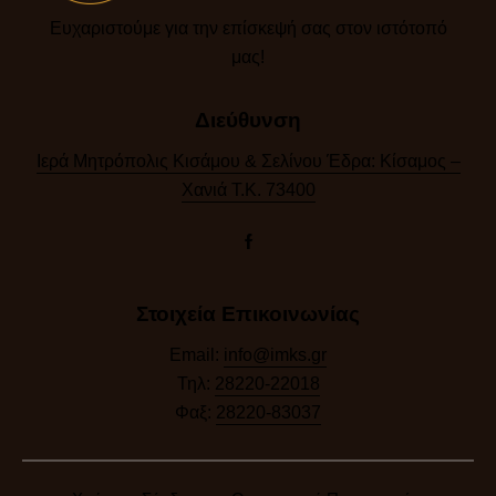
Ευχαριστούμε για την επίσκεψή σας στον ιστότοπό
μας!​
Διεύθυνση
Ιερά Μητρόπολις Κισάμου & Σελίνου Έδρα: Κίσαμος –
Χανιά Τ.Κ. 73400
Στοιχεία Επικοινωνίας
Email:
info@imks.gr
Τηλ:
28220-22018
Φαξ:
28220-83037