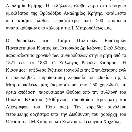
Ακαδημία Κρήτης. Η εκδήλωση έλαβε χώρα στο κεντρικό
αμφιθέατρο της Ορθοδόξου Ακαδημίας Κρήτης, κατάμεστο
από κόσμο, καθώς περισσότερα από 500 πρόσωπα
ανταποκρίθηκαν στο κάλεσμα της Ι. Μητροπόλεως μας.
Ο διδάσκων στο Τμήμα Πολιτικών Επιστημών
Πανεπιστημίου Κρήτης και Ιστορικός Δρ.Ιωάννης Σκαλιδάκης
παρουσίασε το χρονικό των συγκρούσεων στην Κρήτη από το
1821 έως το 1830. Ο Σύλλογος Ριζιτών Κισάμου «Η
Κίσσαμος» απέδωσε Ριζίτικα τραγούδια της Επανάστασης ενώ
η πολυπληθείς Παραδοσιακή Χορωδία του Ωδείου της Ι.
Μητροποπόλεως μας (περισσότεροι από 150 χορωδοί), με
άρτια απόδοση, παρουσίασαν Θούρια από την συλλογή του
Παύλου Βλαστού (Ρεθύμνιου, σπουδαίου Ιεροψάλτη και
Λαογράφου του 19ου αιω). Την χορωδία συνόδευε
τετραμελής ορχήστρα υπό την Διεύθυνση του χοράρχη του
Ωδείου της Ι.Μ.Κισάμου και Σελίνου κ. Γεωργίου Χαχλάκη.