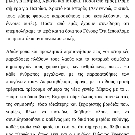
μιλά για Πατρίδα, Χριστό και Ιστορία. Πόσοι από εμάς μιλάμε
σήμερα για Πατρίδα, Χριστό και Ιστορία; (Δεν εννοώ, φυσικά,
τους πάσης φύσεως καιροσκόπους που καπηλεύονται τις
έννοιες αυτές). Πόσοι από εμάς έχουμε συνείδηση ότι
απεμπολήσαμε τα ιερά και τα όσια του Γένους; Ότι ξεπουλάμε
τα πρωτοτόκια αντί πινακίου φακής;
Αδιάντροπα και προκλητικά λησμονήσαμε πως «οι ιστορικές
παραδόσεις πλάθουν τους λαούς και τα ιστορικά σύμβολα
δημιουργούν τους χαρακτήρες των ανθρώπων», πως… «ο
κάθε άνθρωπος μεγαλώνει με τις παρακαταθήκες των
προγόνων του». Διερωτηθήκαμε, άραγε, με τι είδους τροφή
τρέφεται, τρέφουμε σήμερα τις νέες γενιές; Μήπως με το…
«πάμε και όπου βγει»; Ευχαριστούμε όλους τους συντελεστές
της σημερινής, τόσο ιδιαίτερης και ξεχωριστής βραδιάς που,
νομίζω, θέλω να πιστεύω, βοήθησε όλους μας να
συνειδητοποιήσει ο καθένας μας το δικό του μερίδιο ευθύνης,
καθώς φταίω εγώ, φταίς και εσύ, σε ότι σήμερα μας θλίβει και
μας πληγώνει· όπως λέει και ο μεγάλος Γιώργος Σεφέρης: