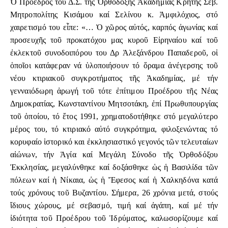
Ὁ Πρόεδρος τοῦ Δ.Σ. τῆς Ὀρθόδοξης Ἀκαδημίας Κρήτης Σεβ.
Μητροπολίτης Κισάμου καί Σελίνου κ. Ἀμφιλόχιος, στό
χαιρετισμό του εἶπε: «… Ὁ χῶρος αὐτός, καρπός ἀγωνίας καί
προσευχῆς τοῦ προκατόχου μας κυροῦ Εἰρηναίου καί τοῦ
ἐκλεκτοῦ συνοδοιπόρου του Δρ Ἀλεξάνδρου Παπαδεροῦ, οἱ
ὁποῖοι κατάφεραν νά ὑλοποιήσουν τό ὅραμα ἀνέγερσης τοῦ
νέου κτιριακοῦ συγκροτήματος τῆς Ἀκαδημίας, μέ τήν
γενναιόδωρη ἀρωγή τοῦ τότε ἐπίτιμου Προέδρου τῆς Νέας
Δημοκρατίας, Κωνσταντίνου Μητσοτάκη, ἐπί Πρωθυπουργίας
τοῦ ὁποίου, τό ἔτος 1991, χρηματοδοτήθηκε στό μεγαλύτερο
μέρος του, τό κτιριακό αὐτό συγκρότημα, φιλοξενώντας τό
κορυφαίο ἱστορικό και ἐκκλησιαστικό γεγονός τῶν τελευταίων
αἰώνων, τήν Ἁγία καί Μεγάλη Σύνοδο τῆς Ὀρθοδόξου
Ἐκκλησίας, μεγαλύνθηκε καί δοξάσθηκε ὡς ἡ Βασιλίδα τῶν
πόλεων καί ἡ Νίκαια, ὡς ἡ Ἔφεσος καί ἡ Χαλκηδόνα κατά
τούς χρόνους τοῦ Βυζαντίου. Σήμερα, 26 χρόνια μετά, στούς
ἴδιους χώρους, μέ σεβασμό, τιμή καί ἀγάπη, καί μέ τήν
ἰδιότητα τοῦ Προέδρου τοῦ Ἱδρύματος, καλωσορίζουμε καί