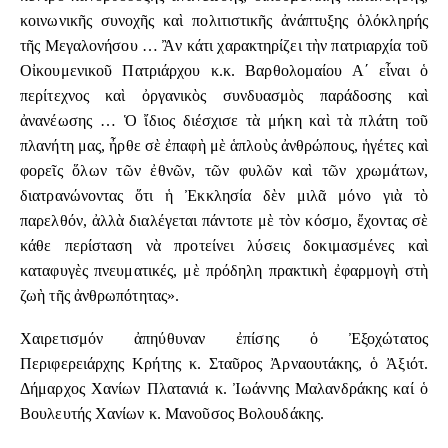
κοινωνικῆς συνοχῆς καὶ πολιτιστικῆς ἀνάπτυξης ὁλόκληρής
τῆς Μεγαλονήσου … Ἂν κάτι χαρακτηρίζει τὴν πατριαρχία τοῦ
Οἰκουμενικοῦ Πατριάρχου κ.κ. Βαρθολομαίου Α΄ εἶναι ὁ
περίτεχνος καὶ ὀργανικὸς συνδυασμὸς παράδοσης καὶ
ἀνανέωσης … Ὁ ἴδιος διέσχισε τὰ μήκη καὶ τὰ πλάτη τοῦ
πλανήτη μας, ἦρθε σὲ ἐπαφὴ μὲ ἁπλοὺς ἀνθρώπους, ἡγέτες καὶ
φορεῖς ὅλων τῶν ἐθνῶν, τῶν φυλῶν καὶ τῶν χρωμάτων,
διατρανώνοντας ὅτι ἡ Ἐκκλησία δὲν μιλᾶ μόνο γιὰ τὸ
παρελθόν, ἀλλὰ διαλέγεται πάντοτε μὲ τὸν κόσμο, ἔχοντας σὲ
κάθε περίσταση νὰ προτείνει λύσεις δοκιμασμένες καὶ
καταφυγὲς πνευματικές, μὲ πρόδηλη πρακτικὴ ἐφαρμογὴ στὴ
ζωὴ τῆς ἀνθρωπότητας».
Χαιρετισμόν ἀπηύθυναν ἐπίσης ὁ Ἐξοχώτατος
Περιφερειάρχης Κρήτης κ. Σταῦρος Ἀρναουτάκης, ὁ Ἀξιότ.
Δήμαρχος Χανίων Πλατανιά κ. Ἰωάννης Μαλανδράκης καί ὁ
Βουλευτής Χανίων κ. Μανοῦσος Βολουδάκης.