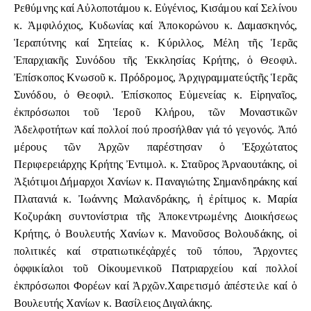
Ρεθύμνης καί Αὐλοποτάμου κ. Εὐγένιος, Κισάμου καί Σελίνου
κ. Ἀμφιλόχιος, Κυδωνίας καί Ἀποκορώνου κ. Δαμασκηνός,
Ἱεραπύτνης καί Σητείας κ. Κύριλλος, Μέλη τῆς Ἱερᾶς
Ἐπαρχιακῆς Συνόδου τῆς Ἐκκλησίας Κρήτης, ὁ Θεοφιλ.
Ἐπίσκοπος Κνωσοῦ κ. Πρόδρομος, Ἀρχιγραμματεύςτῆς Ἱερᾶς
Συνόδου, ὁ Θεοφιλ. Ἐπίσκοπος Εὐμενείας κ. Εἰρηναῖος,
ἐκπρόσωποι τοῦ Ἱεροῦ Κλήρου, τῶν Μοναστικῶν
Ἀδελφοτήτων καί πολλοί πού προσήλθαν γιά τό γεγονός. Ἀπό
μέρους τῶν Ἀρχῶν παρέστησαν ὁ Ἐξοχώτατος
Περιφερειάρχης Κρήτης Ἐντιμολ. κ. Σταῦρος Ἀρναουτάκης, οἱ
Ἀξιότιμοι Δήμαρχοι Χανίων κ. Παναγιώτης Σημανδηράκης καί
Πλατανιά κ. Ἰωάννης Μαλανδράκης, ἡ ἐρίτιμος κ. Μαρία
Κοζυράκη συντονίστρια τῆς Ἀποκεντρωμένης Διοικήσεως
Κρήτης, ὁ Βουλευτής Χανίων κ. Μανοῦσος Βολουδάκης, οἱ
πολιτικές καί στρατιωτικέςἀρχές τοῦ τόπου, Ἄρχοντες
ὀφφικίαλοι τοῦ Οἰκουμενικοῦ Πατριαρχείου καί πολλοί
ἐκπρόσωποι Φορέων καί Ἀρχῶν.Χαιρετισμό ἀπέστειλε καί ὁ
Βουλευτής Χανίων κ. Βασίλειος Διγαλάκης.