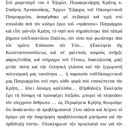
Στό χαιρετισμό του ὁ Ἐξοχώτ. Περιφερειάρχης Κρήτης κ.
Σταῦρος Ἀρναουτάκης, Ἄρχων Ἔξαρχος τοῦ Οἰκουμενικοῦ
Πατριαρχείου, ἀναφέρθηκε μέ σεβασμό καί τιμή στό
σπουδαῖο ἀνά τόν κόσμο ἔργο τοῦ «πράσινου» Πατριάρχου
καί εἶπε γιά«τήν Κρήτη, τό νησί πού σημαδεύτηκε ἀπό τάἱερά
βήματα τοῦἈποστόλου Παύλου, τόν τόπο πού φωτίστηκε ἀπό
τόν πρῶτο Ἐπίσκοπο τόν Τίτο… ἡἘκκλησία τῆς
Κωνσταντινουπόλεως καί σέ χαλεπούς καιρούς ὑπῆρξε
φάροςἐλπίδας καί στήριγμα τοῦ Γένους, διασώζοντας μαζί
μέτήν πίστη καί τήν ἑλληνική γλῶσσα καί τήν ξεχωριστή
πολιτισμική μας ταυτότητα … ἡ παρουσία τοῦΟἰκουμενικοῦ
μας Πατριαρχείου στό νησι, κάθε φορά πού επισκέπτεται τήν
Κρήτη… δίνει δύναμη καίἐλπίδα… ἡὈρθόδοξη Ἐκκλησία
ἔχει τή δύναμη νά προσφέρει διέξοδο, μπορεί νά πλησιάσει
τόν σύγχρονο ἄνθρωπο … ὡς Περιφέρεια Κρήτης θεωροῦμε
ὅτι ἀναδεικνύει τά προβλήματατοῦ 21ου αἰῶνα καί δείχνει τό
δρόμο γιά τήν διαχείρηση προβάλλονταςτά μηνύματα γιά τήν
ὀρθόδοξη πίστη». Ὁλοκληρωσε τήν προσλαλιά του γιά τόν