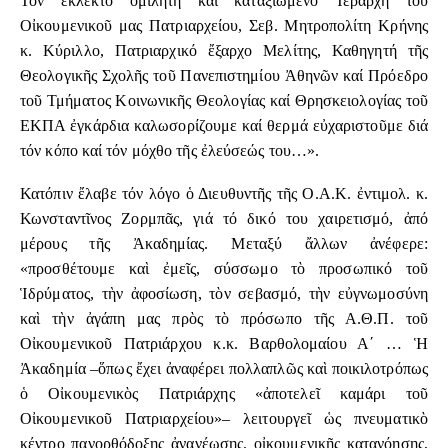
Τόν ἐκλεκτό ὁμιλητή καί καταξιωμένο Ἱεράρχη τοῦ
Οἰκουμενικοῦ μας Πατριαρχείου, Σεβ. Μητροπολίτη Κρήνης
κ. Κύριλλο, Πατριαρχικό ἔξαρχο Μελίτης, Καθηγητή τῆς
Θεολογικῆς Σχολῆς τοῦ Πανεπιστημίου Ἀθηνῶν καί Πρόεδρο
τοῦ Τμήματος Κοινωνικῆς Θεολογίας καί Θρησκειολογίας τοῦ
ΕΚΠΑ ἐγκάρδια καλωσορίζουμε καί θερμά εὐχαριστοῦμε διά
τόν κόπο καί τόν μόχθο τῆς ἐλεύσεώς του…».
Κατόπιν ἔλαβε τόν λόγο ὁ Διευθυντῆς τῆς Ο.Α.Κ. ἐντιμολ. κ.
Κωνσταντῖνος Ζορμπᾶς, γιά τό δικό του χαιρετισμό, ἀπό
μέρους τῆς Ἀκαδημίας. Μεταξύ ἄλλων ἀνέφερε:
«προσθέτουμε καὶ ἐμεῖς, σύσσωμο τὸ προσωπικό τοῦ
Ἱδρύματος, τὴν ἀφοσίωση, τὸν σεβασμό, τὴν εὐγνωμοσύνη
καὶ τὴν ἀγάπη μας πρὸς τὸ πρόσωπο τῆς Α.Θ.Π. τοῦ
Οἰκουμενικοῦ Πατριάρχου κ.κ. Βαρθολομαίου Α΄ … Ἡ
Ἀκαδημία –ὅπως ἔχει ἀναφέρει πολλαπλῶς καὶ ποικιλοτρόπως
ὁ Οἰκουμενικὸς Πατριάρχης «ἀποτελεῖ καμάρι τοῦ
Οἰκουμενικοῦ Πατριαρχείου»– λειτουργεῖ ὡς πνευματικὸ
κέντρο πανορθόδοξης ἀνανέωσης, οἰκουμενικῆς κατανόησης,