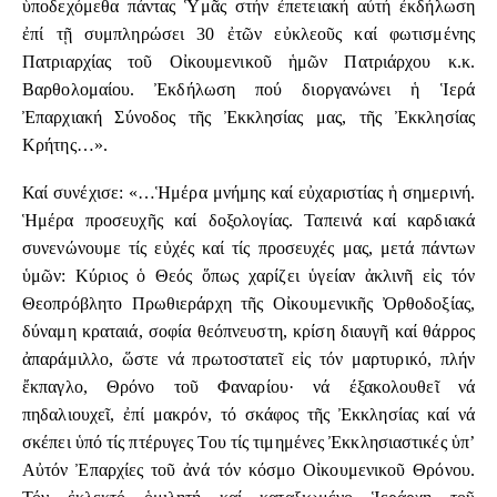
ὑποδεχόμεθα πάντας Ὑμᾶς στήν ἐπετειακή αὐτή ἐκδήλωση
ἐπί τῇ συμπληρώσει 30 ἐτῶν εὐκλεοῦς καί φωτισμένης
Πατριαρχίας τοῦ Οἰκουμενικοῦ ἡμῶν Πατριάρχου κ.κ.
Βαρθολομαίου. Ἐκδήλωση πού διοργανώνει ἡ Ἱερά
Ἐπαρχιακή Σύνοδος τῆς Ἐκκλησίας μας, τῆς Ἐκκλησίας
Κρήτης…».
Καί συνέχισε: «…Ἡμέρα μνήμης καί εὐχαριστίας ἡ σημερινή.
Ἡμέρα προσευχῆς καί δοξολογίας. Ταπεινά καί καρδιακά
συνενώνουμε τίς εὐχές καί τίς προσευχές μας, μετά πάντων
ὑμῶν: Κύριος ὁ Θεός ὅπως χαρίζει ὑγείαν ἀκλινῆ εἰς τόν
Θεοπρόβλητο Πρωθιεράρχη τῆς Οἰκουμενικῆς Ὀρθοδοξίας,
δύναμη κραταιά, σοφία θεόπνευστη, κρίση διαυγῆ καί θάρρος
ἀπαράμιλλο, ὥστε νά πρωτοστατεῖ εἰς τόν μαρτυρικό, πλήν
ἔκπαγλο, Θρόνο τοῦ Φαναρίου· νά έξακολουθεῖ νά
πηδαλιουχεῖ, ἐπί μακρόν, τό σκάφος τῆς Ἐκκλησίας καί νά
σκέπει ὑπό τίς πτέρυγες Του τίς τιμημένες Ἐκκλησιαστικές ὑπ’
Αὐτόν Ἐπαρχίες τοῦ ἀνά τόν κόσμο Οἰκουμενικοῦ Θρόνου.