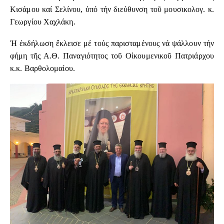
Κισάμου καί Σελίνου, ὑπό τήν διεύθυνση τοῦ μουσικολογ. κ.
Γεωργίου Χαχλάκη.
Ἡ ἐκδήλωση ἔκλεισε μέ τούς παρισταμένους νά ψάλλουν τήν
φήμη τῆς Α.Θ. Παναγιότητος τοῦ Οἰκουμενικοῦ Πατριάρχου
κ.κ. Βαρθολομαίου.