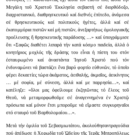
Μεγάλη τοῦ Χριστοῦ Ἐκκλησία σεβαστή σέ διορθόδοξο,
διαχριστιανικό, διαθρησκευτικό καί διεθνές ἐπίπεδο, ἀνάμεσα
σέ θρησκευτικούς καί πολιτικούς ἡγέτες, ἀλλά καί σέ
ἐκατομμύρια πιστῶν καί μή πιστῶν, ἀνεξαρτήτως ὁμολογιακῆς
προέλευσης ἤ θρησκευτικῆς παράδοσης …» καί ὑπογράμμισε
ὅτι «Σαφῶς διαθέτει λιπαρά τήν κατά κόσμο παιδεία, ἀλλά ὁ
κινητήριος μοχλός τῆς δράσης του εἶναι ἡ πίστη του στόν
ἐσταυρωμένο καί ἀναστάντα Ἰησοῦ Χριστό πού τόν
ἐνδυναμώνει νά βαστάζει ἕνα βαρύ φορτίο εὐθυνῶν, τό ὁποῖο
φέρει δεκαετίες τώρα ἀκάματος, ἀειθαλής, ἀκμαῖος, ἀεικίνητος
… μέ σοφία, μέ σύνεση, ἀλλά καί με παρρησία…», καί
κατέληξε: «ὅλοι μας ὀφείλουμε ἐκζητῶντας τό ἔλεος τοῦ
Θεοῦ, νά μεταμορφωθοῦμε σέ ἀναγεννημένα ἐν Χριστῷ
πρόσωπα καί μόνον ἔτσι μποροῦμε νά εἴμαστε συγκυρηναῖοι
στό σταυρό τοῦ Βαρθολομαίου…».
Μετά τήν ὁμιλία τοῦ Σεβασμιωτάτου, ἀκολούθησαντραγούδια
πού ἀπέδωσε ἡ Χορωδία τοῦ Ὡδείου τῆς Ἱερᾶς Μητροπόλεως