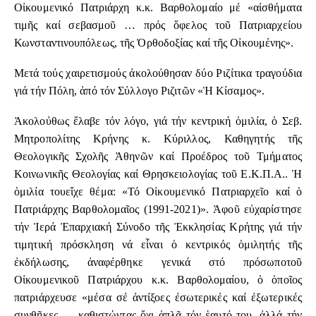
Οἰκουμενικό Πατριάρχη κ.κ. Βαρθολομαίο μέ «αἰσθήματα
τιμῆς καί σεβασμοῦ … πρός ὅφελος τοῦ Πατριαρχείου
Κωνσταντινουπόλεως, τῆς Ὀρθοδοξίας καί τῆς Οἰκουμένης».
Μετά τούς χαιρετισμούς ἀκολούθησαν δύο Ριζίτικα τραγούδια
γιά τήν Πόλη, ἀπό τόν Σύλλογο Ριζιτῶν «Ἡ Κίσαμος».
Ἀκολούθως ἔλαβε τόν λόγο, γιά τήν κεντρική ὁμιλία, ὁ Σεβ.
Μητροπολίτης Κρήνης κ. Κύριλλος, Καθηγητής τῆς
Θεολογικῆς Σχολῆς Ἀθηνῶν καί Προέδρος τοῦ Τμήματος
Κοινωνικῆς Θεολογίας καί Θρησκειολογίας τοῦ Ε.Κ.Π.Α.. Ἡ
ὁμιλία τουεἴχε θέμα: «Τό Οἰκουμενικό Πατριαρχεῖο καί ὁ
Πατριάρχης Βαρθολομαῖος (1991-2021)». Ἀφοῦ εὐχαρίστησε
τήν Ἱερά Ἐπαρχιακή Σύνοδο τῆς Ἐκκλησίας Κρήτης γιά τήν
τιμητική πρόσκληση νά εἶναι ὁ κεντρικός ὁμιλητής τῆς
ἐκδήλωσης, ἀναφέρθηκε γενικά στό πρόσωποτοῦ
Οἰκουμενικοῦ Πατριάρχου κ.κ. Βαρθολομαίου, ὁ ὁποῖος
πατριάρχευσε «μέσα σέ ἀντίξοες ἐσωτερικές καί ἐξωτερικές
συνθῆκες … καθιστώντας ὄχι ἁπλᾶ τόν ἑαυτό του, ἀλλά τήν