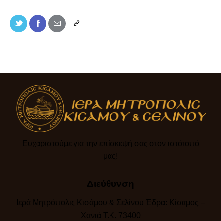
Ευχαριστούμε για την επίσκεψή σας στον ιστότοπό
μας!​
Διεύθυνση
Ιερά Μητρόπολις Κισάμου & Σελίνου Έδρα: Κίσαμος –
Χανιά Τ.Κ. 73400