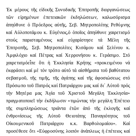
Ἐκ μέρους τῆς εἰδικῆς Συνοδικῆς Ἐπιτροπῆς διοργανώσεως
τῶν εἰρημένων ἐπετειακῶν ἐκδηλώσεων, καλωσόρισμα
ἀπηύθυνε ὁ Πρόεδρος αὐτῆς, Σεβ. Μητροπολίτης Ρεθύμνης
καί Αὐλοποτάμου κ. Εὐγένιος,ὁ ὁποῖος ἀπηύθυνε χαιρετισμό
στούς παρισταμένους καί εὐχαρίστησε τά Μέλη τῆς
Ἐπιτροπῆς, Σεβ. Μητροπολίτες Κισάμου καί Σελίνου κ.
Ἀμφιλόχιο καί Πέτρας καί Χερρονήσου κ. Γεράσιμο. Στό
χαιρετισμόεἶπε ὅτι ἡ Ἐκκλησία Κρήτης «προκειμένου νά
ἐκφράσει καί μέ τόν τρόπο αὐτό τά αἰσθήματα τοῦ βαθύτατου
σεβασμοῦ, τῆς τιμῆς, τῆς ἀγάπης καί τῆς ἀφοσιώσεως στό
Πρόσωπο τοῦ Πατρός καί Πατριάρχου μας καί δι᾿ Αὐτοῦ πρός
τήν Μητέρα μας Ἁγία τοῦ Χριστοῦ Μεγάλη Ἐκκλησία»
πραγματοποιεῖ τήν ἐκδήλωσιν «τιμώντας τήν μεγάλη Ἐπέτειο
τῆς συμπληρώσεως τριάντα ἐτῶν ἀπό τῆς ἐκλογῆς καί
ἐνθρονίσεως τῆς Αὐτοῦ Θειοτάτης Παναγιότητος τοῦ
Οἰκουμενικοῦ Πατριάρχου κ.κ. Βαρθολομαίου». Καί
προσέθεσε ὅτι «Εὐφροσύνης λοιπόν ἀνάπλεως ἡ ἐπέτειος καί