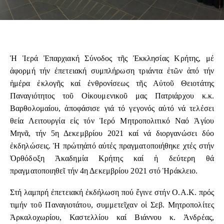
Ἡ Ἱερά Ἐπαρχιακή Σύνοδος τῆς Ἐκκλησίας Κρήτης, μέ
ἀφορμή τήν ἐπετειακή συμπλήρωση τριάντα ἐτῶν ἀπό τήν
ἡμέρα ἐκλογῆς καί ἐνθρονίσεως τῆς Αὐτοῦ Θειοτάτης
Παναγιότητος τοῦ Οἰκουμενικοῦ μας Πατριάρχου κ.κ.
Βαρθολομαίου, ἀποφάσισε γιά τό γεγονός αὐτό νά τελέσει
θεία Λειτουργία εἰς τόν Ἱερό Μητροπολιτικό Ναό Ἁγίου
Μηνᾶ, τήν 5η Δεκεμβρίου 2021 καί νά διοργανώσει δύο
ἐκδηλώσεις. Ἡ πρώτηἀπό αὐτές πραγματοποιήθηκε χτές στήν
Ὀρθόδοξη Ἀκαδημία Κρήτης καί ἡ δεύτερη θά
πραγματοποιηθεῖ τήν 4η Δεκεμβρίου 2021 στό Ἡράκλειο.
Στή λαμπρή ἐπετειακή ἐκδήλωση πού ἔγινε στήν Ο.Α.Κ. πρός
τιμήν τοῦ Παναγιοτάτου, συμμετεῖχαν οἱ Σεβ. Μητροπολίτες
Ἀρκαλοχωρίου, Καστελλίου καί Βιάννου κ. Ἀνδρέας,