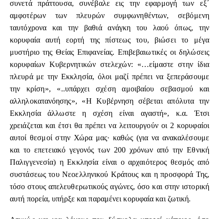
συνετά πράττουσα, συνέβαλε εις την εφαρμογή των εξ΄
αμφοτέρων των πλευρών συμφωνηθέντων, σεβόμενη
ταυτόχρονα και την βαθιά ανάγκη του λαού όπως, την
κορυφαία αυτή εορτή της πίστεως του, βιώσει το μέγα
μυστήριο της Θείας Επιφανείας. Επιβεβαιωτικές οι δηλώσεις
κορυφαίων Κυβερνητικών στελεχών: «…είμαστε στην ίδια
πλευρά με την Εκκλησία, όλοι μαζί πρέπει να ξεπεράσουμε
την κρίση», «..υπάρχει σχέση αμοιβαίου σεβασμού και
αλληλοκατανόησης», «Η Κυβέρνηση σέβεται απόλυτα την
Εκκλησία άλλωστε η σχέση είναι αγαστή», κ.α. Έτσι
χρειάζεται και έτσι θα πρέπει να λειτουργούν οι 2 κορυφαίοι
αυτοί θεσμοί στην Χώρα μας· καθώς (για να ανακαλέσουμε
και το επετειακό γεγονός των 200 χρόνων από την Εθνική
Παλιγγενεσία) η Εκκλησία είναι ο αρχαιότερος θεσμός από
συστάσεως του Νεοελληνικού Κράτους και η προσφορά Της,
τόσο στους απελευθερωτικούς αγώνες, όσο και στην ιστορική
αυτή πορεία, υπήρξε και παραμένει κορυφαία και ζωτική.