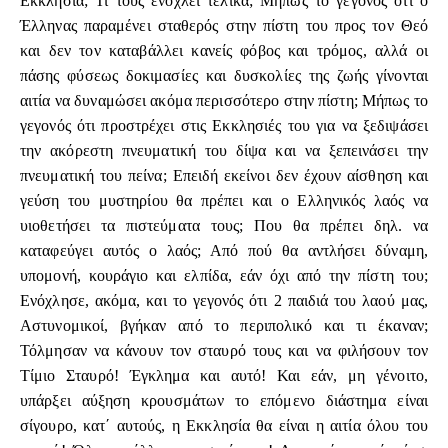
Εκκλησία; Τι τους ενοχλεί τελικά; Μήπως το γεγονός ότι ο
Έλληνας παραμένει σταθερός στην πίστη του προς τον Θεό
και δεν τον καταβάλλει κανείς φόβος και τρόμος, αλλά οι
πάσης φύσεως δοκιμασίες και δυσκολίες της ζωής γίνονται
αιτία να δυναμώσει ακόμα περισσότερο στην πίστη; Μήπως το
γεγονός ότι προστρέχει στις Εκκλησιές του για να ξεδιψάσει
την ακόρεστη πνευματική του δίψα και να ξεπεινάσει την
πνευματική του πείνα; Επειδή εκείνοι δεν έχουν αίσθηση και
γεύση του μυστηρίου θα πρέπει και ο Ελληνικός λαός να
υιοθετήσει τα πιστεύματα τους; Που θα πρέπει δηλ. να
καταφεύγει αυτός ο λαός; Από πού θα αντλήσει δύναμη,
υπομονή, κουράγιο και ελπίδα, εάν όχι από την πίστη του;
Ενόχλησε, ακόμα, και το γεγονός ότι 2 παιδιά του λαού μας,
Αστυνομικοί, βγήκαν από το περιπολικό και τι έκαναν;
Τόλμησαν να κάνουν τον σταυρό τους και να φιλήσουν τον
Τίμιο Σταυρό! Έγκλημα και αυτό! Και εάν, μη γένοιτο,
υπάρξει αύξηση κρουσμάτων το επόμενο διάστημα είναι
σίγουρο, κατ΄ αυτούς, η Εκκλησία θα είναι η αιτία όλου του