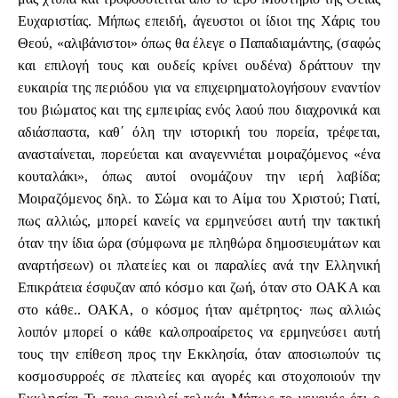
Ευχαριστίας. Μήπως επειδή, άγευστοι οι ίδιοι της Χάρις του
Θεού, «αλιβάνιστοι» όπως θα έλεγε ο Παπαδιαμάντης, (σαφώς
και επιλογή τους και ουδείς κρίνει ουδένα) δράττουν την
ευκαιρία της περιόδου για να επιχειρηματολογήσουν εναντίον
του βιώματος και της εμπειρίας ενός λαού που διαχρονικά και
αδιάσπαστα, καθ΄ όλη την ιστορική του πορεία, τρέφεται,
ανασταίνεται, πορεύεται και αναγεννιέται μοιραζόμενος «ένα
κουταλάκι», όπως αυτοί ονομάζουν την ιερή λαβίδα;
Μοιραζόμενος δηλ. το Σώμα και το Αίμα του Χριστού; Γιατί,
πως αλλιώς, μπορεί κανείς να ερμηνεύσει αυτή την τακτική
όταν την ίδια ώρα (σύμφωνα με πληθώρα δημοσιευμάτων και
αναρτήσεων) οι πλατείες και οι παραλίες ανά την Ελληνική
Επικράτεια έσφυζαν από κόσμο και ζωή, όταν στο ΟΑΚΑ και
στο κάθε.. ΟΑΚΑ, ο κόσμος ήταν αμέτρητος· πως αλλιώς
λοιπόν μπορεί ο κάθε καλοπροαίρετος να ερμηνεύσει αυτή
τους την επίθεση προς την Εκκλησία, όταν αποσιωπούν τις
κοσμοσυρροές σε πλατείες και αγορές και στοχοποιούν την