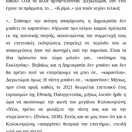
κακού! Όλα τα άλλα αμνηστεύονται! Διερωτώμαι, εάν έτσι
έχουν τα πράγματα, το… «Κρίμα..» για ποιόν ισχύει τελικά;
«.. Σπάσαμε την ανόητη απαγόρευση, η Δημοκρατία δεν
μπαίνει σε καραντίνα», δήλωναν προ ολίγου καιρού πρόσωπα
εκ της πολιτικής σκηνής, αιτιολογώντας την συμμετοχή τους
σε επετειακές εκδηλώσεις (πορείες) σε περίοδο που οι
απαγορεύσεις ήταν πιό αυστηρές από την παρούσα. Είναι τα
ίδια πρόσωπα που τώρα μιλούν για.. «ατόπημα της
Εκκλησίας». Βεβαίως και η Δημοκρατία δεν μπαίνει και δεν
θα πρέπει ποτέ να επιτρέψουμε να μπει σε.. «καραντίνα».
Διερωτώμαι όμως: Η πίστη μπαίνει σε.. «καραντίνα»; Μήπως,
πριν είναι αργά, καθώς το 2021 θεωρείται επετειακό έτος
εορτασμών της Εθνικής Παλιγγενεσίας, μήπως λοιπόν ήρθε η
ώρα να ακούσουμε την φωνή του μεγάλου Κολοκοτρώνη;
«Νέοι, πρέπει να φυλάξετε την πίστη σας και να την
στερεώσετε», (Πνύκα, 1838). Εκτός και αν μας πουν ότι και ο
Κολοκοτρώνης «απορρίπτει θεσμικά την επιστήμη», επειδή
μιλά για την πίστη!