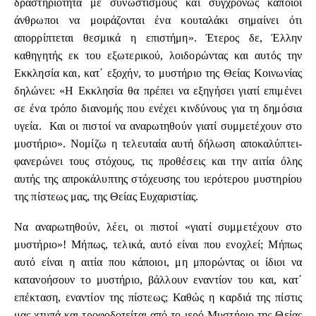
δραστηριότητα με συνωστισμούς και συγχρόνως κάποιοι
άνθρωποι να μοιράζονται ένα κουταλάκι σημαίνει ότι
απορρίπτεται θεσμικά η επιστήμη». Έτερος δε, Έλλην
καθηγητής εκ του εξωτερικού, λοιδορώντας και αυτός την
Εκκλησία και, κατ΄ εξοχήν, το μυστήριο της Θείας Κοινωνίας
δηλώνει: «Η Εκκλησία θα πρέπει να εξηγήσει γιατί επιμένει
σε ένα τρόπο διανομής που ενέχει κινδύνους για τη δημόσια
υγεία. Και οι πιστοί να αναρωτηθούν γιατί συμμετέχουν στο
μυστήριο». Νομίζω η τελευταία αυτή δήλωση αποκαλύπτει-
φανερώνει τους στόχους, τις προθέσεις και την αιτία όλης
αυτής της απροκάλυπτης στόχευσης του ιερότερου μυστηρίου
της πίστεως μας, της Θείας Ευχαριστίας.
Να αναρωτηθούν, λέει, οι πιστοί «γιατί συμμετέχουν στο
μυστήριο»! Μήπως, τελικά, αυτό είναι που ενοχλεί; Μήπως
αυτό είναι η αιτία που κάποιοι, μη μπορώντας οι ίδιοι να
κατανοήσουν το μυστήριο, βάλλουν εναντίον του και, κατ΄
επέκταση, εναντίον της πίστεως; Καθώς η καρδιά της πίστις
μας χτυπά και τροφοδοτείται από το ιερό Μυστήριο της Θείας