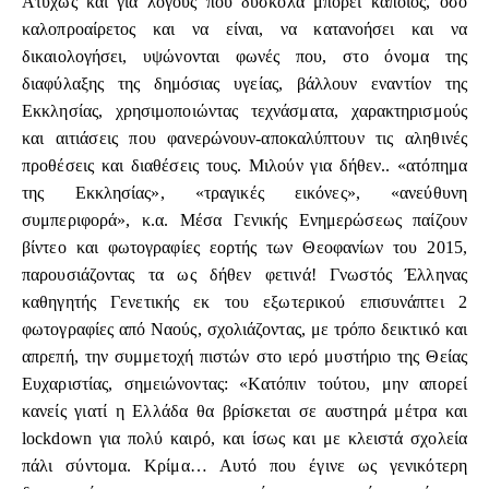
Ατυχώς και για λόγους που δύσκολα μπορεί κάποιος, όσο
καλοπροαίρετος και να είναι, να κατανοήσει και να
δικαιολογήσει, υψώνονται φωνές που, στο όνομα της
διαφύλαξης της δημόσιας υγείας, βάλλουν εναντίον της
Εκκλησίας, χρησιμοποιώντας τεχνάσματα, χαρακτηρισμούς
και αιτιάσεις που φανερώνουν-αποκαλύπτουν τις αληθινές
προθέσεις και διαθέσεις τους. Μιλούν για δήθεν.. «ατόπημα
της Εκκλησίας», «τραγικές εικόνες», «ανεύθυνη
συμπεριφορά», κ.α. Μέσα Γενικής Ενημερώσεως παίζουν
βίντεο και φωτογραφίες εορτής των Θεοφανίων του 2015,
παρουσιάζοντας τα ως δήθεν φετινά! Γνωστός Έλληνας
καθηγητής Γενετικής εκ του εξωτερικού επισυνάπτει 2
φωτογραφίες από Ναούς, σχολιάζοντας, με τρόπο δεικτικό και
απρεπή, την συμμετοχή πιστών στο ιερό μυστήριο της Θείας
Ευχαριστίας, σημειώνοντας: «Κατόπιν τούτου, μην απορεί
κανείς γιατί η Ελλάδα θα βρίσκεται σε αυστηρά μέτρα και
lockdown για πολύ καιρό, και ίσως και με κλειστά σχολεία
πάλι σύντομα. Κρίμα… Αυτό που έγινε ως γενικότερη