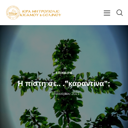
ΕΠΊΚΑΙΡΑ
Η πίστη σε.. .”καραντίνα”;
7 Ιανουαρίου 2021