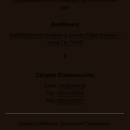
Ευχαριστούμε για την επίσκεψή σας στον ιστότοπό
μας!​
Διεύθυνση
Ιερά Μητρόπολις Κισάμου & Σελίνου Έδρα: Κίσαμος –
Χανιά Τ.Κ. 73400
Στοιχεία Επικοινωνίας
Email:
info@imks.gr
Τηλ:
28220-22018
Φαξ:
28220-83037
Χρήσιμοι Σύνδεσμοι
Οικουμενικό Πατριαρχείο