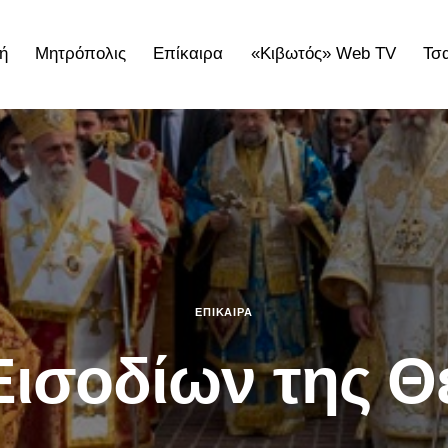
ή
Μητρόπολις
Επίκαιρα
«Κιβωτός» Web TV
Τσ
ολις
Επίκαιρα
«Κιβωτός» Web TV
Τσατσαρωνάκε
ΕΠΊΚΑΙΡΑ
Εισοδίων της Θ