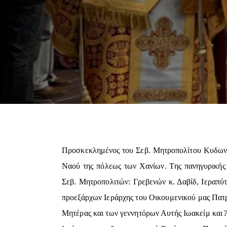
Προσκεκλημένος του Σεβ. Μητροπολίτου Κυδωνία
Ναού της πόλεως των Χανίων. Της πανηγυρικής
Σεβ. Μητροπολιτών: Γρεβενών κ. Δαβίδ, Ιεραπύτ
προεξάρχων Ιεράρχης του Οικουμενικού μας Πατρ
Μητέρας και των γεννητόρων Αυτής Ιωακείμ και Ά