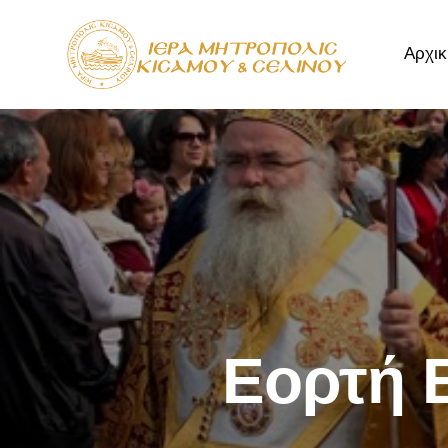
Αρχικ
Αρχική
Μητρόπ
Εορτή 