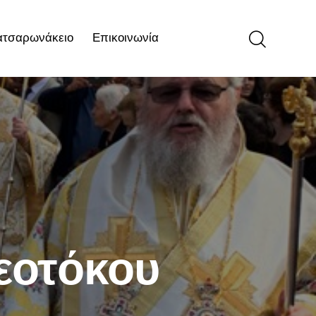
ατσαρωνάκειο
Επικοινωνία
ιο
Επικοινωνία
εοτόκου