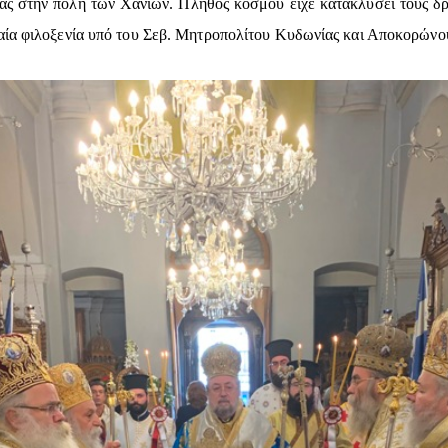
ς στην πόλη των Χανίων. Πλήθος κόσμου είχε κατακλύσει τους δρόμ
αία φιλοξενία υπό του Σεβ. Μητροπολίτου Κυδωνίας και Αποκορώνο