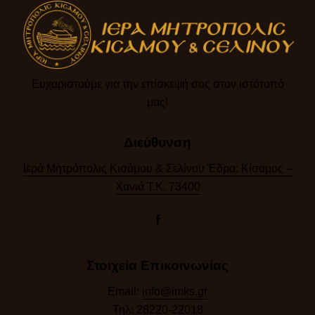
Ευχαριστούμε για την επίσκεψή σας στον ιστότοπό
μας!​
Διεύθυνση
Ιερά Μητρόπολις Κισάμου & Σελίνου Έδρα: Κίσαμος –
Χανιά Τ.Κ. 73400
Στοιχεία Επικοινωνίας
Email:
info@imks.gr
Τηλ:
28220-22018