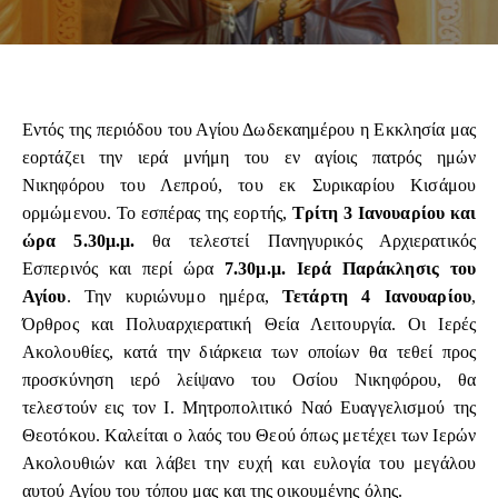
Εντός της περιόδου του Αγίου Δωδεκαημέρου η Εκκλησία μας
εορτάζει την ιερά μνήμη του εν αγίοις πατρός ημών
Νικηφόρου του Λεπρού, του εκ Συρικαρίου Κισάμου
ορμώμενου. Το εσπέρας της εορτής,
Τρίτη 3 Ιανουαρίου και
ώρα 5.30μ.μ.
θα τελεστεί Πανηγυρικός Αρχιερατικός
Εσπερινός και περί ώρα
7.30μ.μ. Ιερά Παράκλησις του
Αγίου
. Την κυριώνυμο ημέρα,
Τετάρτη 4 Ιανουαρίου
,
Όρθρος και Πολυαρχιερατική Θεία Λειτουργία. Οι Ιερές
Ακολουθίες, κατά την διάρκεια των οποίων θα τεθεί προς
προσκύνηση ιερό λείψανο του Οσίου Νικηφόρου, θα
τελεστούν εις τον Ι. Μητροπολιτικό Ναό Ευαγγελισμού της
Θεοτόκου. Καλείται ο λαός του Θεού όπως μετέχει των Ιερών
Ακολουθιών και λάβει την ευχή και ευλογία του μεγάλου
αυτού Αγίου του τόπου μας και της οικουμένης όλης.