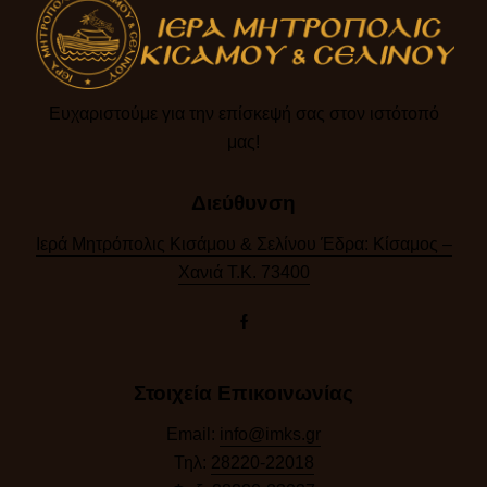
Ευχαριστούμε για την επίσκεψή σας στον ιστότοπό
μας!​
Διεύθυνση
Ιερά Μητρόπολις Κισάμου & Σελίνου Έδρα: Κίσαμος –
Χανιά Τ.Κ. 73400
Στοιχεία Επικοινωνίας
Email:
info@imks.gr
Τηλ:
28220-22018