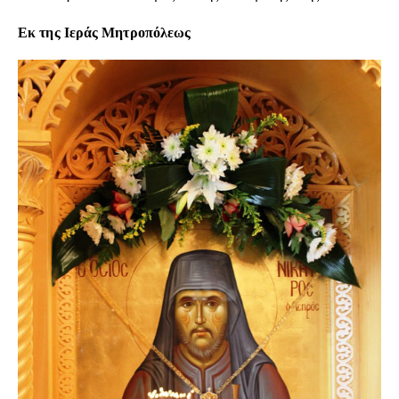
Εκ της Ιεράς Μητροπόλεως